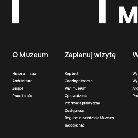
O Muzeum
Zaplanuj wizytę
W
Historia i misja
Kup bilet
Wy
Architektura
Godziny otwarcia
Wys
Zespół
Plan muzeum
Ar
Praca i staże
Oprowadzenia
Pro
Informacje praktyczne
Dostępność
Regulamin zwiedzania Muzeum
Jak dojechać