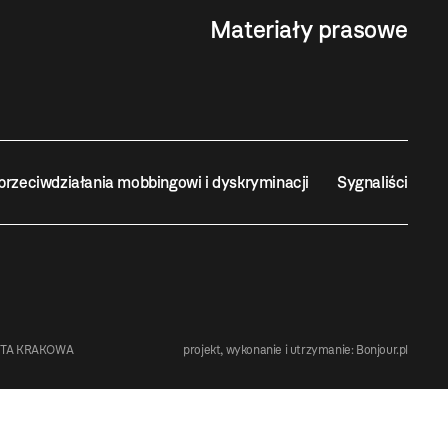
Materiały prasowe
przeciwdziałania mobbingowi i dyskryminacji
Sygnaliści
STA KRAKOWA
projekt, wykonanie i utrzymanie:
Bonjour.pl