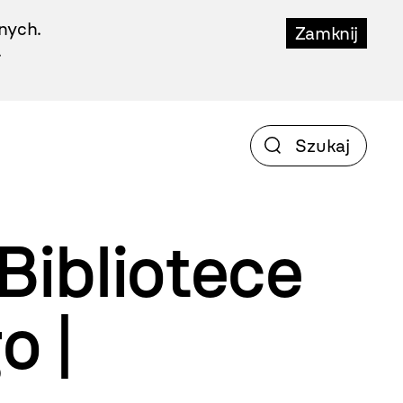
nych.
Zamknij
.
Bibliotece
o |