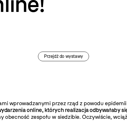
ine!
Przejdź do wystawy
iami wprowadzanymi przez rząd z powodu epidemii
darzenia online, których realizacja odbywałaby s
 obecność zespołu w siedzibie. Oczywiście, wci