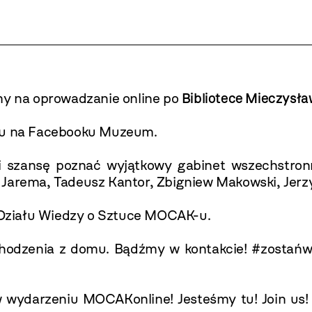
y na oprowadzanie online po
Bibliotece Mieczysł
mu na
Facebooku Muzeum
.
li szansę poznać wyjątkowy gabinet wszechstron
ia Jarema, Tadeusz Kantor, Zbigniew Makowski, Jerz
Działu Wiedzy o Sztuce MOCAK-u.
zenia z domu. Bądźmy w kontakcie! #zostańwdomu 
 w wydarzeniu
MOCAKonline! Jesteśmy tu! Join us