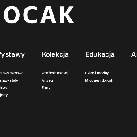
ystawy
Kolekcja
Edukacja
A
stawy czasowe
Założenia kolekcji
Dzieci i rodziny
tawy stałe
Artyści
Młodzież i dorośli
chiwum
Filmy
jekty