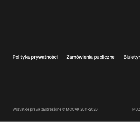
Polityka prywatności
Zamówienia publiczne
Biulety
Wszystkie prawa zastrzeżone ©
MOCAK
2011-2026
MUZ