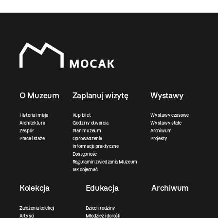
O Muzeum
Zaplanuj wizytę
Wystawy
Historia i misja
Kup bilet
Wystawy czasowe
Architektura
Godziny otwarcia
Wystawy stałe
Zespół
Plan muzeum
Archiwum
Praca i staże
Oprowadzenia
Projekty
Informacje praktyczne
Dostępność
Regulamin zwiedzania Muzeum
Jak dojechać
Kolekcja
Edukacja
Archiwum
Założenia kolekcji
Dzieci i rodziny
Artyści
Młodzież i dorośli