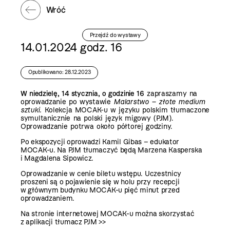
Wróć
Przejdź do wystawy
14.01.2024 godz. 16
Opublikowano: 28.12.2023
W niedzielę, 14 stycznia, o godzinie 16
zapraszamy na
oprowadzanie po wystawie
Malarstwo – złote medium
sztuki.
Kolekcja MOCAK-u w języku polskim tłumaczone
symultanicznie na polski język migowy (PJM).
Oprowadzanie potrwa około półtorej godziny.
Po ekspozycji oprowadzi Kamil Gibas – edukator
MOCAK-u. Na PJM tłumaczyć będą Marzena Kasperska
i Magdalena Sipowicz.
Oprowadzanie w cenie biletu wstępu. Uczestnicy
proszeni są o pojawienie się w holu przy recepcji
w głównym budynku MOCAK-u pięć minut przed
oprowadzaniem.
Na stronie internetowej MOCAK-u można skorzystać
z
aplikacji tłumacz PJM >>