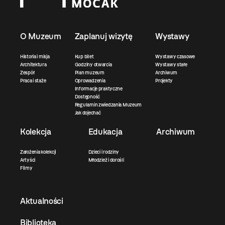
O Muzeum
Zaplanuj wizytę
Wystawy
Historia i misja
Kup bilet
Wystawy czasowe
Architektura
Godziny otwarcia
Wystawy stałe
Zespół
Plan muzeum
Archiwum
Praca i staże
Oprowadzenia
Projekty
Informacje praktyczne
Dostępność
Regulamin zwiedzania Muzeum
Jak dojechać
Kolekcja
Edukacja
Archiwum
Założenia kolekcji
Dzieci i rodziny
Artyści
Młodzież i dorośli
Filmy
Aktualności
Biblioteka