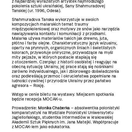
z najbardziej wyrazistych artystek najmłodszego
pokolenia sztuki ukraińskiej, Sany Shahmuradovej
Tanskiej (ur. 1996, Odesa).
Shahmuradova Tanska wykorzystuje w swoich
kompozycjach malarskich temat traumy
międzypokoleniowej oraz motywy ze snów jako narzędzia
nawiązywania kontaktu i komunikacji z przodkami.
Malarka używa materiałów takich jak drewno, juta,
płótno i farby olejne. Charakterystyczny język wizualny,
oparty na płynnych, organicznych liniach i świetlistych
kolorach, przywołuje oniryczne, przywodzące na myśl
mity pejzaże, w których postacie stapiają się
z otoczeniem. Czerpiąc z historii osobistej i reagując na
obecną sytuację Ukrainy, jej prace stają się nośnikami
zarówno indywidualnego, jak i zbiorowego doświadczenia
oraz podkreślają przemoc i okrucieństwa popełniane na
ludności cywilnej i przyrodzie Ukrainy przez państwo
agresora – Rosję.
Wstęp w cenie biletu na wystawy. Miejscem spotkania
będzie recepcja MOCAK-u.
Prowadzenie:
Monika Chaberka
– absolwentka polonistyki
komparatystyki na Wydziale Polonistyki Uniwersytetu
Jagiellońskiego, studentka intermediów w krakowskiej
Akademii Sztuk Pięknych im. Jana Matejki. Współpracuje
z MOCAK-iem jako edukatorka.