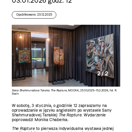
03.01.2026 godz. 12
Opublikowano: 23.12.2025
2 / 2
fot. R.
Sana Shahmuradova Tanska. The Rapture
, MOCAK, 25.10.2025–15.2.2026, fot. R.
Sosin
W sobotę, 3 stycznia, o godzinie 12 zapraszamy na
oprowadzanie w języku angielskim po wystawie Sany
Shahmuradovej Tanskiej
The Rapture
. Wydarzenie
poprowadzi Monika Chaberka.
The Rapture
to pierwsza indywidualna wystawa jednej