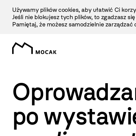
Przejdź
Używamy plików cookies, aby ułatwić Ci korzy
Do
Jeśli nie blokujesz tych plików, to zgadzasz si
Treści
Pamiętaj, że możesz samodzielnie zarządzać c
Oprowadzan
po wystaw