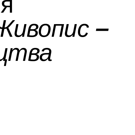
ія
Живопис –
ецтва