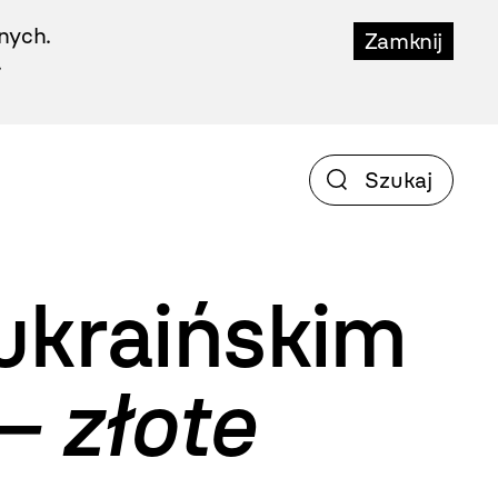
nych.
Zamknij
.
ukraińskim
– złote