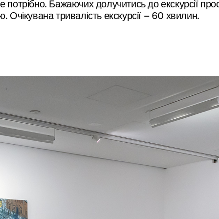
е потрібно. Бажаючих долучитись до екскурсії про
 Очікувана тривалість екскурсії – 60 хвилин.