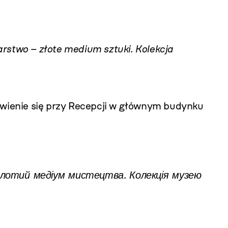
rstwo – złote medium sztuki
. Kolekcja
awienie się przy Recepcji w głównym budynku
олотий медіум мистецтва.
Колекція музею