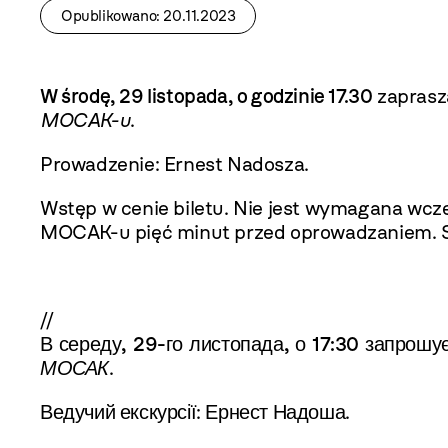
Opublikowano: 20.11.2023
W środę, 29 listopada, o godzinie 17.30
zaprasz
MOCAK-u
.
Prowadzenie: Ernest Nadosza.
Wstęp w cenie biletu.
Nie jest wymagana wcześ
MOCAK-u pięć minut przed oprowadzaniem. S
//
В середу, 29-го листопада, о 17:30
запрошує
МОСАК
.
Ведучий екскурсії: Ернест Надоша.