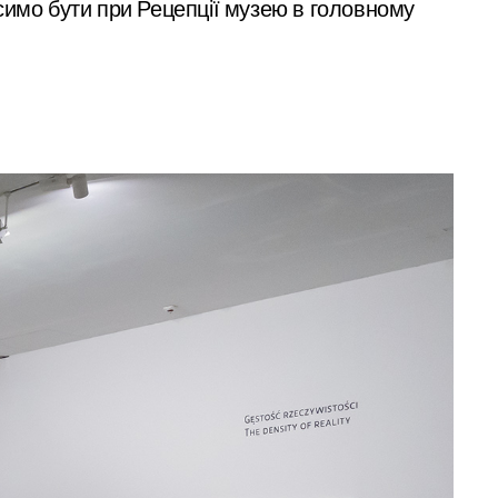
симо бути при Рецепції музею в головному