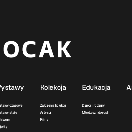
ystawy
Kolekcja
Edukacja
A
stawy czasowe
Założenia kolekcji
Dzieci i rodziny
tawy stałe
Artyści
Młodzież i dorośli
chiwum
Filmy
jekty