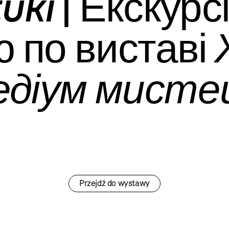
uki
| Екскурс
ю по виставі
едіум мист
Przejdź do wystawy