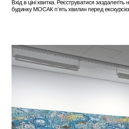
Вхід в ціні квитка.
Реєструватися заздалегіть н
будинку МОСАК пʼять хвилин перед екскурсією.