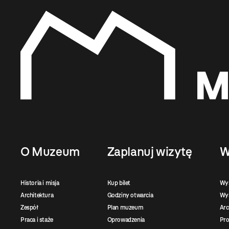
O Muzeum
Zaplanuj wizytę
W
Historia i misja
Kup bilet
Wy
Architektura
Godziny otwarcia
Wys
Zespół
Plan muzeum
Ar
Praca i staże
Oprowadzenia
Pro