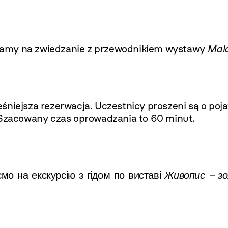
amy na zwiedzanie z przewodnikiem wystawy
Mala
niejsza rezerwacja. Uczestnicy proszeni są o poj
zacowany czas oprowadzania to 60 minut.
мо на екскурсію з гідом по виставі
Живопис – з