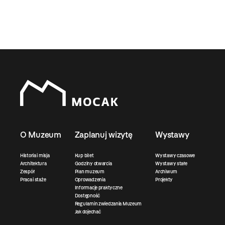
O Muzeum
Zaplanuj wizytę
Wystawy
Historia i misja
Kup bilet
Wystawy czasowe
Architektura
Godziny otwarcia
Wystawy stałe
Zespół
Plan muzeum
Archiwum
Praca i staże
Oprowadzenia
Projekty
Informacje praktyczne
Dostępność
Regulamin zwiedzania Muzeum
Jak dojechać