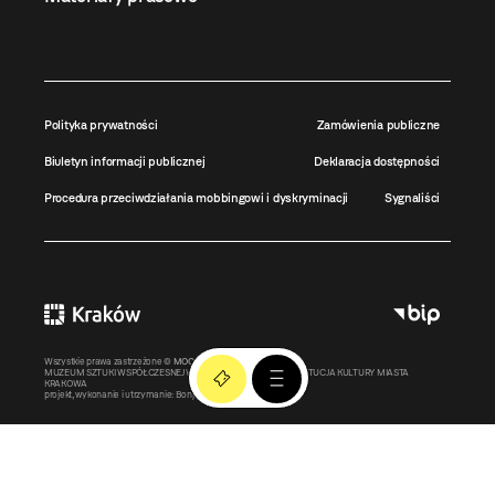
Polityka prywatności
Zamówienia publiczne
Biuletyn informacji publicznej
Deklaracja dostępności
Procedura przeciwdziałania mobbingowi i dyskryminacji
Sygnaliści
Wszystkie prawa zastrzeżone ©
MOCAK
2011-2026
MUZEUM SZTUKI WSPÓŁCZESNEJ W KRAKOWIE MOCAK – INSTYTUCJA KULTURY MIASTA
KRAKOWA
projekt, wykonanie i utrzymanie:
Bonjour.pl