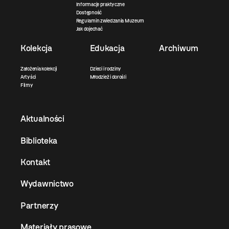
Informacje praktyczne
Dostępność
Regulamin zwiedzania Muzeum
Jak dojechać
Kolekcja
Edukacja
Archiwum
Założenia kolekcji
Dzieci i rodziny
Artyści
Młodzież i dorośli
Filmy
Aktualności
Biblioteka
Kontakt
Wydawnictwo
Partnerzy
Materiały prasowe