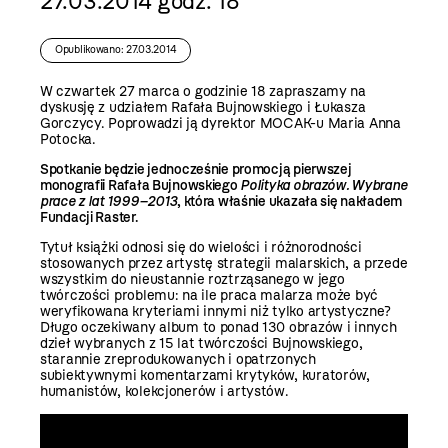
27.03.2014 godz. 18
Opublikowano: 27.03.2014
W czwartek 27 marca o godzinie 18 zapraszamy na
dyskusję z udziałem Rafała Bujnowskiego i Łukasza
Gorczycy. Poprowadzi ją dyrektor MOCAK-u Maria Anna
Potocka.
Spotkanie będzie jednocześnie promocją pierwszej
monografii Rafała Bujnowskiego
Polityka obrazów. Wybrane
prace z lat 1999–2013
, która
właśnie ukazała się nakładem
Fundacji Raster.
Tytuł książki odnosi się do wielości i różnorodności
stosowanych przez artystę strategii malarskich, a przede
wszystkim do nieustannie roztrząsanego w jego
twórczości problemu: na ile praca malarza może być
weryfikowana kryteriami innymi niż tylko artystyczne?
Długo oczekiwany album to ponad 130 obrazów i innych
dzieł wybranych z 15 lat twórczości Bujnowskiego,
starannie zreprodukowanych i opatrzonych
subiektywnymi komentarzami krytyków, kuratorów,
humanistów, kolekcjonerów i artystów.