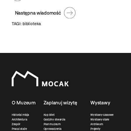
Następna wiadomość
TAGI:
biblioteka
O Muzeum
Zaplanuj wizytę
Wystawy
Historia i misja
Kup bilet
Wystawy czasowe
Architektura
Godziny otwarcia
Wystawy stałe
Zespół
Plan muzeum
Archiwum
Praca i staże
Oprowadzenia
Projekty