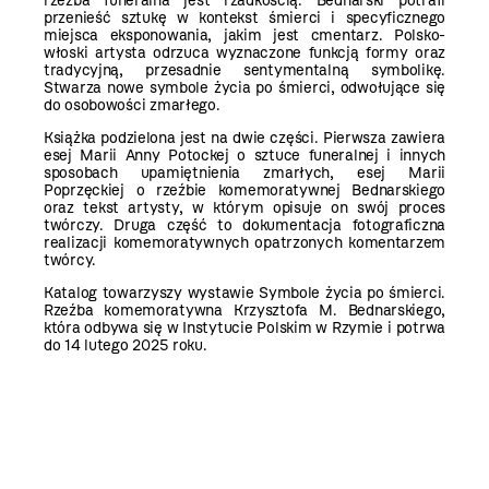
rzeźba funeralna jest rzadkością. Bednarski potrafi
przenieść sztukę w kontekst śmierci i specyficznego
miejsca eksponowania, jakim jest cmentarz. Polsko-
włoski artysta odrzuca wyznaczone funkcją formy oraz
tradycyjną, przesadnie sentymentalną symbolikę.
Stwarza nowe symbole życia po śmierci, odwołujące się
do osobowości zmarłego.
Książka podzielona jest na dwie części. Pierwsza zawiera
esej Marii Anny Potockej o sztuce funeralnej i innych
sposobach upamiętnienia zmarłych, esej Marii
Poprzęckiej o rzeźbie komemoratywnej Bednarskiego
oraz tekst artysty, w którym opisuje on swój proces
twórczy. Druga część to dokumentacja fotograficzna
realizacji komemoratywnych opatrzonych komentarzem
twórcy.
Katalog towarzyszy wystawie Symbole życia po śmierci.
Rzeźba komemoratywna Krzysztofa M. Bednarskiego,
która odbywa się w Instytucie Polskim w Rzymie i potrwa
do 14 lutego 2025 roku.