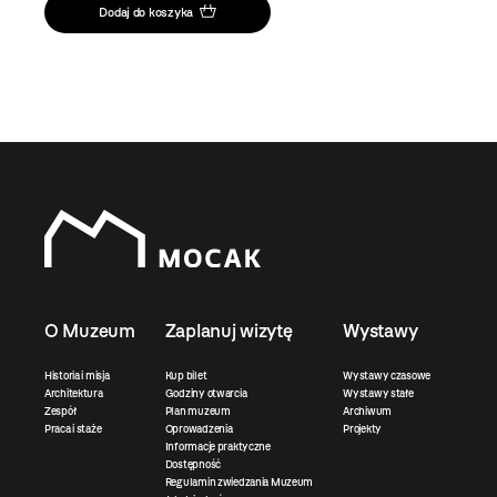
Dodaj do koszyka
O Muzeum
Zaplanuj wizytę
Wystawy
Historia i misja
Kup bilet
Wystawy czasowe
Architektura
Godziny otwarcia
Wystawy stałe
Zespół
Plan muzeum
Archiwum
Praca i staże
Oprowadzenia
Projekty
Informacje praktyczne
Dostępność
Regulamin zwiedzania Muzeum