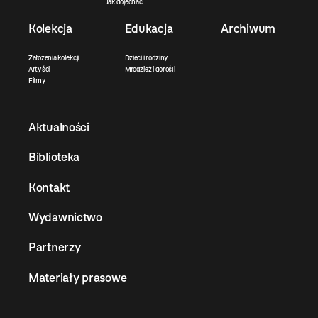
Jak dojechać
Kolekcja
Edukacja
Archiwum
Założenia kolekcji
Dzieci i rodziny
Artyści
Młodzież i dorośli
Filmy
Aktualności
Biblioteka
Kontakt
Wydawnictwo
Partnerzy
Materiały prasowe