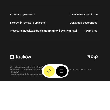
Polityka prywatności
Zamówienia publiczne
Biuletyn informacji publicznej
Deklaracja dostępności
Procedura przeciwdziałania mobbingowi i dyskryminacji
Sygnaliści
Wszystkie prawa zastrzeżone ©
MOCAK
2011-2026
MUZEUM SZTUKI WSPÓŁCZESNEJ W KRAKOWIE MOCAK – INSTYTUCJA KULTURY MIASTA
KRAKOWA
projekt, wykonanie i utrzymanie:
Bonjour.pl