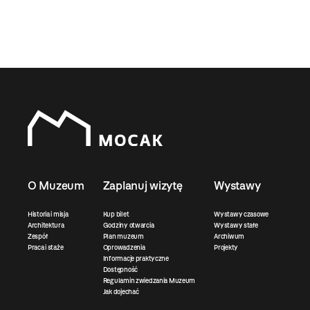
O Muzeum
Zaplanuj wizytę
Wystawy
Historia i misja
Kup bilet
Wystawy czasowe
Architektura
Godziny otwarcia
Wystawy stałe
Zespół
Plan muzeum
Archiwum
Praca i staże
Oprowadzenia
Projekty
Informacje praktyczne
Dostępność
Regulamin zwiedzania Muzeum
Jak dojechać