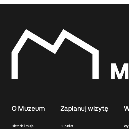
O Muzeum
Zaplanuj wizytę
W
Historia i misja
Kup bilet
Wy