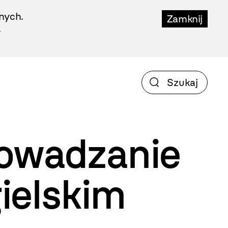
nych.
Zamknij
.
owadzanie
ielskim