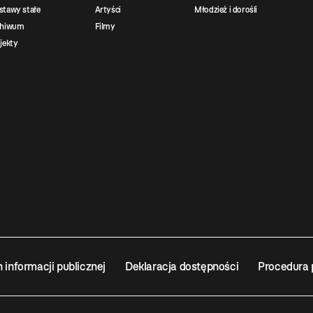
tawy stałe
Artyści
Młodzież i dorośli
chiwum
Filmy
jekty
n informacji publicznej
Deklaracja dostępności
Procedura 