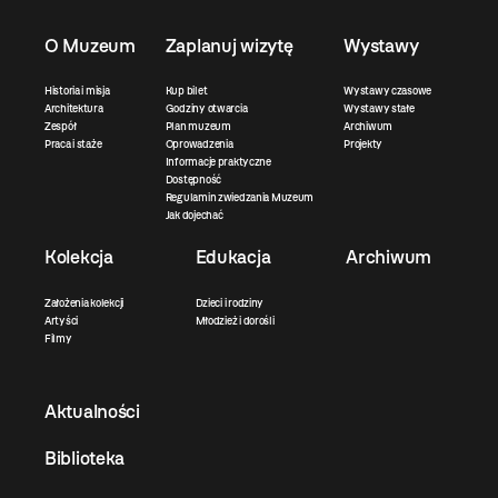
O Muzeum
Zaplanuj wizytę
Wystawy
Historia i misja
Kup bilet
Wystawy czasowe
Architektura
Godziny otwarcia
Wystawy stałe
Zespół
Plan muzeum
Archiwum
Praca i staże
Oprowadzenia
Projekty
Informacje praktyczne
Dostępność
Regulamin zwiedzania Muzeum
Jak dojechać
Kolekcja
Edukacja
Archiwum
Założenia kolekcji
Dzieci i rodziny
Artyści
Młodzież i dorośli
Filmy
Aktualności
Biblioteka