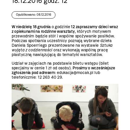
18.12.2016 godz. 12
Opublikowano: 08.12.2016
W niedzielę 18 grudnia
o godzinie
12 zapraszamy dzieci wraz
z opiekunami na rodzinne warsztaty
, których motywem
przewodnim będzie stół i wspólne spożywanie posiłków.
Podczas spotkania uczestnicy poznają wybrane dzieła
Daniela Spoerriego prezentowane na wystawie
Sztuka
wyjęta z codzienności
oraz wykonają wspólną pracę
plastyczną nawiązującą do tematyki warsztatów.
Udział w zajęciach na podstawie biletu wstępu (bilet
specjalny w cenie 1 zł od osoby).
Prosimy o wcześniejsze
zgłoszenia pod adresem
: edukacja@mocak.pl lub
telefonicznie: 12 263 40 29.