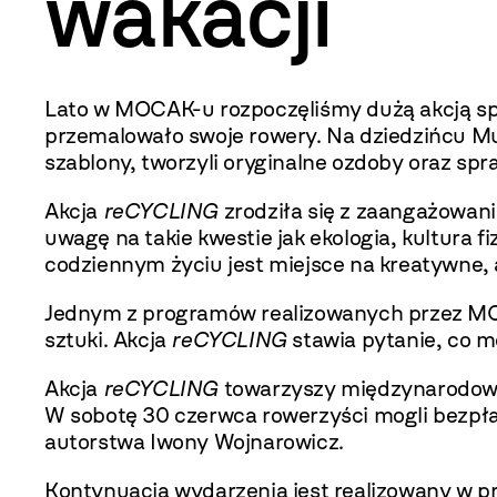
wakacji
Lato w MOCAK-u rozpoczęliśmy dużą akcją s
przemalowało swoje rowery. Na dziedzińcu Mu
szablony, tworzyli oryginalne ozdoby oraz spr
Akcja
reCYCLING
zrodziła się z zaangażowan
uwagę na takie kwestie jak ekologia, kultura 
codziennym życiu jest miejsce na kreatywne, 
Jednym z programów realizowanych przez MO
sztuki. Akcja
reCYCLING
stawia pytanie, co m
Akcja
reCYCLING
towarzyszy międzynarodow
W sobotę 30 czerwca rowerzyści mogli bezpła
autorstwa Iwony Wojnarowicz.
Kontynuacją wydarzenia jest realizowany w prz