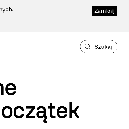
nych.
Zamknij
.
ne
początek