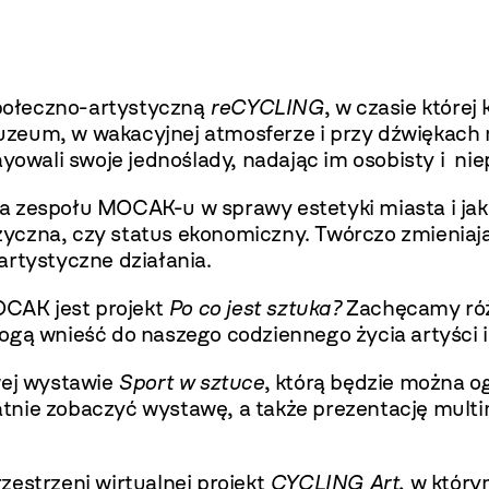
połeczno-artystyczną
reCYCLING
, w czasie które
zeum, w wakacyjnej atmosferze i przy dźwiękach 
ayowali swoje jednoślady, nadając im osobisty i ni
ia zespołu MOCAK-u w sprawy estetyki miasta i jak
fizyczna, czy status ekonomiczny. Twórczo zmienia
artystyczne działania.
CAK jest projekt
Po co jest sztuka?
Zachęcamy różn
ogą wnieść do naszego codziennego życia artyści i
ej wystawie
Sport w sztuce
, którą będzie można 
tnie zobaczyć wystawę, a także prezentację multi
estrzeni wirtualnej projekt
CYCLING Art
, w który