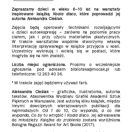
Zapraszamy dzieci w wieku
6–10 lat
na warsztaty
inspirowane książką
Koala disco
, które poprowadzi jej
autorka Aleksandra Cieślak.
Zajęcia będą operowały technikami rozwijającymi
u dzieci autoekspresję – zarówno na poziomie pracy
ciałem, jak i przy użyciu materiałów plastycznych.
W trakcie warsztatów wspólnie stworzymy własną
interpretację opisywanego w książce przyjęcia u koali.
Uczestnicy wykreują i wcielą się w postaci, które
mogłyby się na nim znaleźć.
Liczba miejsc ograniczona.
Prosimy o wcześniejsze
zgłoszenia pod adresem biblioteka@mocak.pl lub
telefoniczne: 12 263 40 36.
* W trakcie zajęć będziemy używać farb.
Aleksandra Cieślak
– graficzka, ilustratorka, autorka
tekstów. Absolwentka Wydziału Grafiki Akademii Sztuk
Pięknych w Warszawie. Jest autorką kilku książek, między
innymi dowcipnych wierszowanych publikacji dla
najmłodszych:
Od 1 do 10
,
Co wypanda, a co nie
wypanda
,
Co by tu wtrąbić
i
Koala disco
. Jej adresowana
do młodzieży
Książka do zrobienia
została wyróżniona
Bologna Ragazzi Award for Art Books (2017).