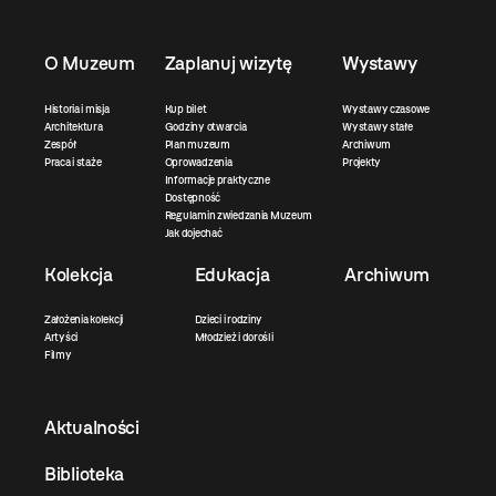
O Muzeum
Zaplanuj wizytę
Wystawy
Historia i misja
Kup bilet
Wystawy czasowe
Architektura
Godziny otwarcia
Wystawy stałe
Zespół
Plan muzeum
Archiwum
Praca i staże
Oprowadzenia
Projekty
Informacje praktyczne
Dostępność
Regulamin zwiedzania Muzeum
Jak dojechać
Kolekcja
Edukacja
Archiwum
Założenia kolekcji
Dzieci i rodziny
Artyści
Młodzież i dorośli
Filmy
Aktualności
Biblioteka