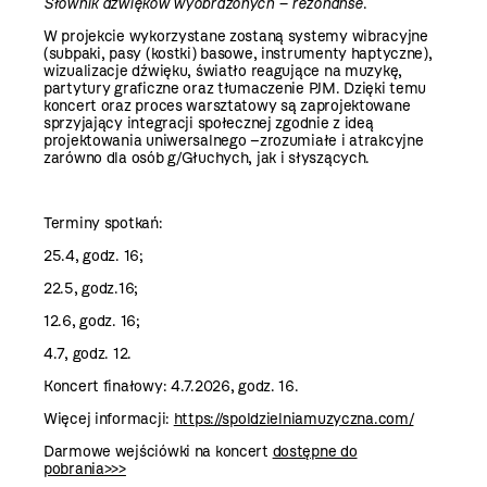
Słownik dźwięków wyobrażonych – rezonanse
.
W projekcie wykorzystane zostaną systemy wibracyjne
(subpaki, pasy (kostki) basowe, instrumenty haptyczne),
wizualizacje dźwięku, światło reagujące na muzykę,
partytury graficzne oraz tłumaczenie PJM. Dzięki temu
koncert oraz proces warsztatowy są zaprojektowane
sprzyjający integracji społecznej zgodnie z ideą
projektowania uniwersalnego –zrozumiałe i atrakcyjne
zarówno dla osób g/Głuchych, jak i słyszących.
Terminy spotkań:
25.4, godz. 16;
22.5, godz.16;
12.6, godz. 16;
4.7, godz. 12.
Koncert finałowy: 4.7.2026, godz. 16.
Więcej informacji:
https://spoldzielniamuzyczna.com/
Darmowe wejściówki na koncert
dostępne do
pobrania>>>