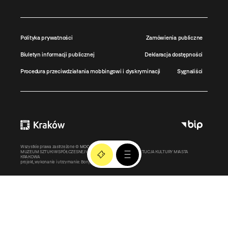
Polityka prywatności
Zamówienia publiczne
Biuletyn informacji publicznej
Deklaracja dostępności
Procedura przeciwdziałania mobbingowi i dyskryminacji
Sygnaliści
Wszystkie prawa zastrzeżone ©
MOCAK
2011-2026
MUZEUM SZTUKI WSPÓŁCZESNEJ W KRAKOWIE MOCAK – INSTYTUCJA KULTURY MIASTA
KRAKOWA
projekt, wykonanie i utrzymanie:
Bonjour.pl