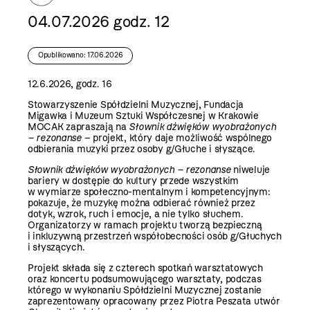
04.07.2026 godz. 12
Opublikowano: 17.06.2026
12.6.2026, godz. 16
Stowarzyszenie Spółdzielni Muzycznej, Fundacja
Migawka i Muzeum Sztuki Współczesnej w Krakowie
MOCAK zapraszają na
Słownik dźwięków wyobrażonych
– rezonanse
– projekt, który daje możliwość wspólnego
odbierania muzyki przez osoby g/Głuche i słyszące.
Słownik dźwięków wyobrażonych – rezonanse
niweluje
bariery w dostępie do kultury przede wszystkim
w wymiarze społeczno-mentalnym i kompetencyjnym:
pokazuje, że muzykę można odbierać również przez
dotyk, wzrok, ruch i emocje, a nie tylko słuchem.
Organizatorzy w ramach projektu tworzą bezpieczną
i inkluzywną przestrzeń współobecności osób g/Głuchych
i słyszących.
Projekt składa się z czterech spotkań warsztatowych
oraz koncertu podsumowującego warsztaty, podczas
którego w wykonaniu Spółdzielni Muzycznej zostanie
zaprezentowany opracowany przez Piotra Peszata utwór