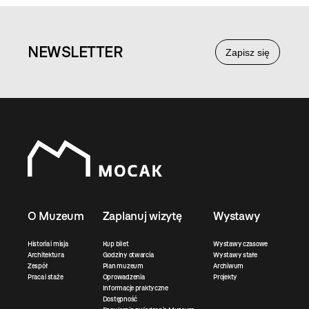
NEWS
LETTER
Zapisz się
O Muzeum
Zaplanuj wizytę
Wystawy
Historia i misja
Kup bilet
Wystawy czasowe
Architektura
Godziny otwarcia
Wystawy stałe
Zespół
Plan muzeum
Archiwum
Praca i staże
Oprowadzenia
Projekty
Informacje praktyczne
Dostępność