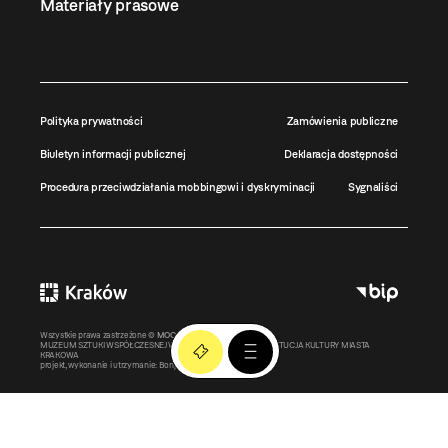
Materiały prasowe
Polityka prywatności
Zamówienia publiczne
Biuletyn informacji publicznej
Deklaracja dostępności
Procedura przeciwdziałania mobbingowi i dyskryminacji
Sygnaliści
Wszystkie prawa zastrzeżone ©
MOCAK
2011-2026
MUZEUM SZTUKI WSPÓŁCZESNEJ W KRAKOWIE MOCAK – INSTYTUCJA KULTURY MIASTA
KRAKOWA
projekt, wykonanie i utrzymanie:
Bonjour.pl