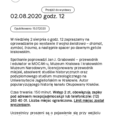
Przejdź do wystawy
02.08.2020 godz. 12
Opublikowano: 15.07.2020
W niedzielę 2 sierpnia o godz. 12 zapraszamy na
oprowadzanie po wystawie
II wojna światowa – dramat,
symbol, trauma
, a następnie spacer po dawnym getcie
krakowskim.
Spotkanie poprowadzi Jan J. Grabowski – przewodnik
i edukator w MOCAK-u, Muzeum Krakowa i krakowskim
Muzeum Narodowym, licencjonowany przewodnik
miejski, absolwent studiów historycznych oraz
podyplomowego studium muzeologicznego na
Uniwersytecie Jagiellońskim w Krakowie. Autor
popularyzującego historię kanału
Okupowany Kraków
.
Czas trwania: 150 minut.
Wstęp 2 zł, obowiązują zapisy
pod adresem recepcja@mocak.pl lub telefoniczne: (12)
263 40 01. Liczba miejsc ograniczona.
Limit miejsc został
wyczerpany
.
Uczestnicy proszeni są o pojawienie się przy wejściu