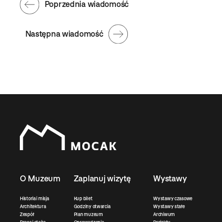
Poprzednia wiadomość
Następna wiadomość
O Muzeum
Zaplanuj wizytę
Wystawy
Historia i misja
Kup bilet
Wystawy czasowe
Architektura
Godziny otwarcia
Wystawy stałe
Zespół
Plan muzeum
Archiwum