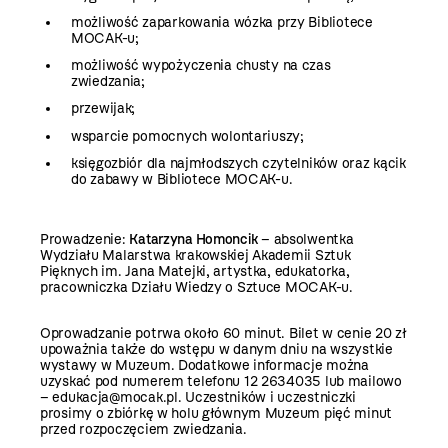
możliwość zaparkowania wózka przy Bibliotece
MOCAK-u;
możliwość wypożyczenia chusty na czas
zwiedzania;
przewijak;
wsparcie pomocnych wolontariuszy;
księgozbiór dla najmłodszych czytelników oraz kącik
do zabawy w Bibliotece MOCAK-u.
Prowadzenie:
Katarzyna Homoncik
– absolwentka
Wydziału Malarstwa krakowskiej Akademii Sztuk
Pięknych im. Jana Matejki, artystka, edukatorka,
pracowniczka Działu Wiedzy o Sztuce MOCAK-u.
Oprowadzanie potrwa około 60 minut. Bilet w cenie 20 zł
upoważnia także do wstępu w danym dniu na wszystkie
wystawy w Muzeum. Dodatkowe informacje można
uzyskać pod numerem telefonu 12 2634035 lub mailowo
–
edukacja@mocak.pl
. Uczestników i uczestniczki
prosimy o zbiórkę w holu głównym Muzeum pięć minut
przed rozpoczęciem zwiedzania.