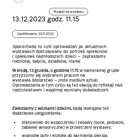
Przejdź do wystawy
13.12.2023 godz. 11.15
Opublikowano: 23.11.2023
Spacerówka
to cykl oprowadzań po aktualnych
wystawach dostosowany do potrzeb opiekunów
i opiekunek najmłodszych dzieci – zapraszamy
rodziców, babcie, dziadków, nianie.
W środę, 13 grudnia, o godzinie 11.15
w kameralnej grupie
przyjrzymy się wybranym pracom na
wystawie
Malarstwo – złote medium sztuki
.
Oprowadzania w tym cyklu są też okazją do refleksji nad
rodzicielstwem i wspólnej wymiany doświadczeń.
Zwiedzamy z wózkami i dziećmi,
będą dostępne też
dodatkowe udogodnienia:
stanowisko do wypoczynku i zabawy (koce, poduszki,
zabawki sensoryczne) w przestrzeni wystawy;
wygodne pufy i krzesła do karmienia piersią;