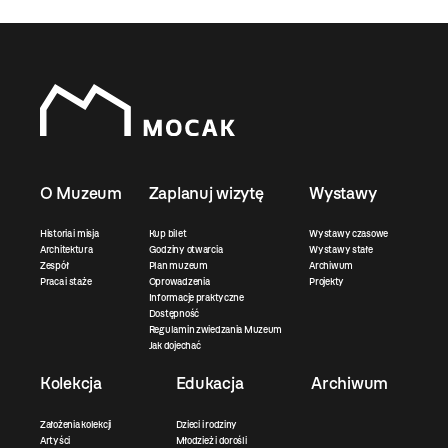
O Muzeum
Zaplanuj wizytę
Wystawy
Historia i misja
Kup bilet
Wystawy czasowe
Architektura
Godziny otwarcia
Wystawy stałe
Zespół
Plan muzeum
Archiwum
Praca i staże
Oprowadzenia
Projekty
Informacje praktyczne
Dostępność
Regulamin zwiedzania Muzeum
Jak dojechać
Kolekcja
Edukacja
Archiwum
Założenia kolekcji
Dzieci i rodziny
Artyści
Młodzież i dorośli