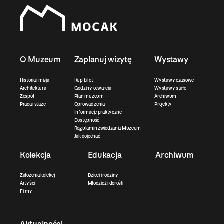
O Muzeum
Zaplanuj wizytę
Wystawy
Historia i misja
Kup bilet
Wystawy czasowe
Architektura
Godziny otwarcia
Wystawy stałe
Zespół
Plan muzeum
Archiwum
Praca i staże
Oprowadzenia
Projekty
Informacje praktyczne
Dostępność
Regulamin zwiedzania Muzeum
Jak dojechać
Kolekcja
Edukacja
Archiwum
Założenia kolekcji
Dzieci i rodziny
Artyści
Młodzież i dorośli
Filmy
Aktualności