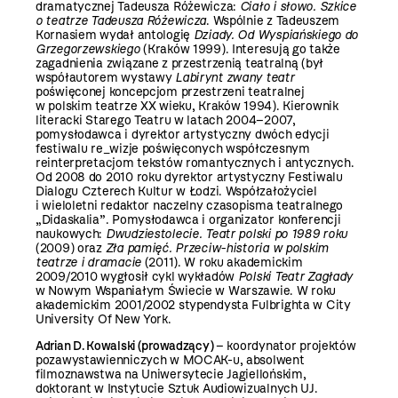
dramatycznej Tadeusza Różewicza:
Ciało i słowo. Szkice
o teatrze Tadeusza Różewicza
. Wspólnie z Tadeuszem
Kornasiem wydał antologię
Dziady. Od Wyspiańskiego do
Grzegorzewskiego
(Kraków 1999). Interesują go także
zagadnienia związane z przestrzenią teatralną (był
współautorem wystawy
Labirynt zwany teatr
poświęconej koncepcjom przestrzeni teatralnej
w polskim teatrze XX wieku, Kraków 1994). Kierownik
literacki Starego Teatru w latach 2004–2007,
pomysłodawca i dyrektor artystyczny dwóch edycji
festiwalu re_wizje poświęconych współczesnym
reinterpretacjom tekstów romantycznych i antycznych.
Od 2008 do 2010 roku dyrektor artystyczny Festiwalu
Dialogu Czterech Kultur w Łodzi. Współzałożyciel
i wieloletni redaktor naczelny czasopisma teatralnego
„Didaskalia”. Pomysłodawca i organizator konferencji
naukowych:
Dwudziestolecie. Teatr polski po 1989 roku
(2009) oraz
Zła pamięć. Przeciw-historia w polskim
teatrze i dramacie
(2011). W roku akademickim
2009/2010 wygłosił cykl wykładów
Polski Teatr Zagłady
w Nowym Wspaniałym Świecie w Warszawie. W roku
akademickim 2001/2002 stypendysta Fulbrighta w City
University Of New York.
Adrian D. Kowalski (prowadzący)
– koordynator projektów
pozawystawienniczych w MOCAK-u, absolwent
filmoznawstwa na Uniwersytecie Jagiellońskim,
doktorant w Instytucie Sztuk Audiowizualnych UJ.