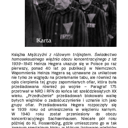
Książka
Mężczyźni z różowym trójkątem. Świadectwo
homoseksualnego więźnia obozu koncentracyjnego z lat
1939–1945
Heinza Hegera ukazuje się w Polsce po raz
pierwszy, ponad 40 lat po publikacji w Niemczech.
Wspomnienia Heinza Hegera są uznawane za unikatowe
nie tylko ze względu na przełamanie tabu, ale również na
opis cierpienia tej grupy zapomnianych ofiar, która była
prześladowana również po wojnie – Paragraf 175
przetrwał w NRD i RFN do końca lat sześćdziesiątych XX
wieku. „Przedłużenie” prześladowań blokowało walkę
byłych więźniów o zadośćuczynienie i uznanie ich jako
grupy ofiar. Prześladowania Hegera rozpoczęły się
w 1939 roku od umieszczenia w więzieniu karnym.
W 1940 roku został przeniesiony do obozu
koncentracyjnego Sachsenhausen. Niecałe pół roku
później do KL Flossenbürg, gdzie umieszczono go w tak
zwanym specjalnym bloku, w którym izolowano więźniów