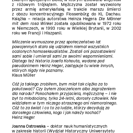
z różowym trójkątem. Mężczyzna został wyzwolony
przez armię amerykańską w trakcie marszu śmierci
z obozu koncentracyjnego Flossenbürg do KL Dachau.
Książka – relacja autorstwa Heinza Hegera
Die Männer
mit dem rosa Winkel
została opublikowana w 1972 roku
w Niemczech, w 1993 roku w Wielkiej Brytanii, w 2002
roku we Francji i Hiszpanii.
Milczenie wymuszone przez społeczeństwo lat
powojennych stało się udziałem niemal wszystkich
ocalonych homoseksualistów. Zostali oni pozostawieni
sami sobie i umierali sami ze swoimi wspomnieniami.
Dlatego też historia Josefa Kohouta, wydana pod
pseudonimem Heinz Heger, zastępuje tu wiele innych,
których nigdy nie poznamy.
Klaus Müller
Cóż ja takiego zrobiłem, bym miał tak ciężko za to
pokutować? Czy byłem zboczeńcem albo zagrożeniem
dla narodu? Pokochałem przyjaciela, mężczyznę – i nie
był to młodociany, tylko 24-letni, dorosły człowiek. Nie
widziałem w tym niczego strasznego ani niemoralnego.
Cóż to za świat i co to za ludzie, którzy decydują za
dorosłego człowieka, kogo i jak należy kochać?
Heinz Heger
Joanna Ostrowska
– doktor nauk humanistycznych
w zakresie historii (Wydział Historyczny Uniwersytetu