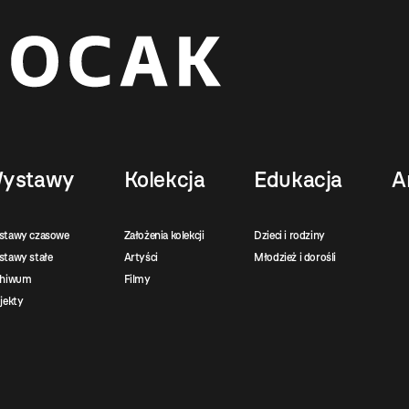
ystawy
Kolekcja
Edukacja
A
stawy czasowe
Założenia kolekcji
Dzieci i rodziny
tawy stałe
Artyści
Młodzież i dorośli
chiwum
Filmy
jekty