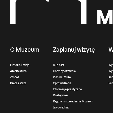
O Muzeum
Zaplanuj wizytę
W
Historia i misja
Kup bilet
Wy
Architektura
Godziny otwarcia
Wys
Zespół
Plan muzeum
Ar
Praca i staże
Oprowadzenia
Pro
Informacje praktyczne
Dostępność
Regulamin zwiedzania Muzeum
Jak dojechać