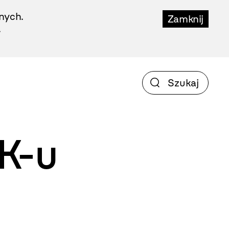
nych.
Zamknij
.
K-u