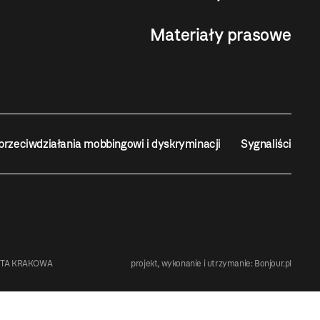
Materiały prasowe
przeciwdziałania mobbingowi i dyskryminacji
Sygnaliści
STA KRAKOWA
projekt, wykonanie i utrzymanie:
Bonjour.pl