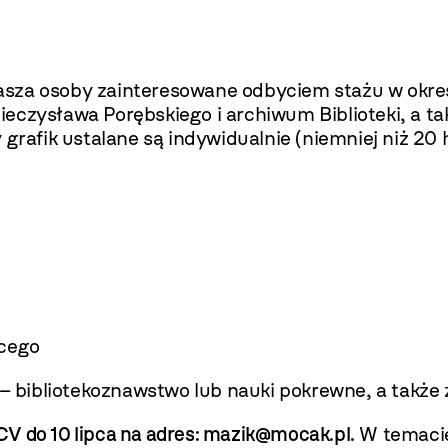
sza osoby zainteresowane odbyciem stażu w okres
eczysława Porębskiego i archiwum Biblioteki, a t
 grafik ustalane są indywidualnie (niemniej niż 20 
bcego
 bibliotekoznawstwo lub nauki pokrewne, a także
V do 10 lipca na adres: mazik@mocak.pl.
W temacie