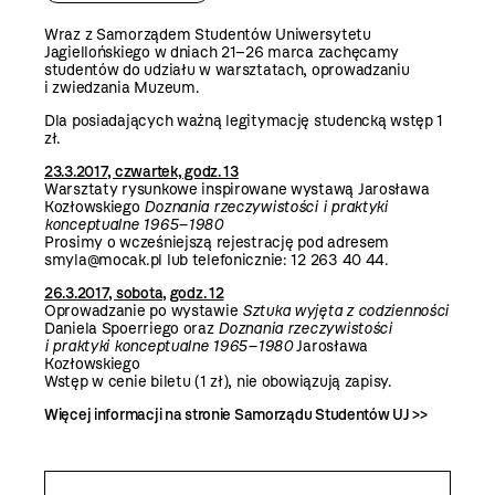
Wraz z Samorządem Studentów Uniwersytetu
Jagiellońskiego w dniach 21–26 marca zachęcamy
studentów do udziału w warsztatach, oprowadzaniu
i
zwiedzania Muzeum.
Dla posiadających ważną legitymację studencką wstęp 1
zł.
23.3.2017, czwartek, godz. 13
Warsztaty rysunkowe inspirowane wystawą
Jarosława
Kozłowskiego
Doznania rzeczywistości i praktyki
konceptualne 1965–1980
Prosimy o wcześniejszą rejestrację pod adresem
smyla@mocak.pl lub telefonicznie: 12 263 40 44.
26.3.2017, sobota, godz. 12
Oprowadzanie po wystawie
Sztuka wyjęta z codzienności
Daniela Spoerriego
oraz
Doznania rzeczywistości
i praktyki konceptualne 1965–1980
Jarosława
Kozłowskiego
Wstęp w cenie biletu (1 zł), nie obowiązują zapisy.
Więcej informacji na stronie Samorządu Studentów UJ >>