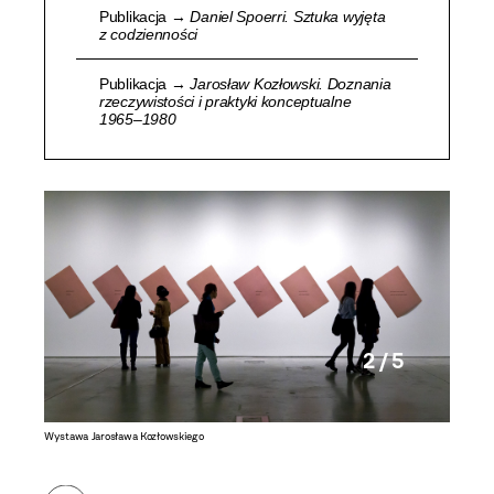
Publikacja →
Daniel Spoerri. Sztuka wyjęta
z codzienności
Publikacja →
Jarosław Kozłowski. Doznania
rzeczywistości i praktyki konceptualne
1965–1980
2 / 5
Wystawa Jarosława Kozłowskiego
Wystawa 