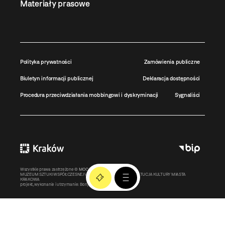
Materiały prasowe
Polityka prywatności
Zamówienia publiczne
Biuletyn informacji publicznej
Deklaracja dostępności
Procedura przeciwdziałania mobbingowi i dyskryminacji
Sygnaliści
Wszystkie prawa zastrzeżone ©
MOCAK
2011-2026
MUZEUM SZTUKI WSPÓŁCZESNEJ W KRAKOWIE MOCAK – INSTYTUCJA KULTURY MIASTA
KRAKOWA
projekt, wykonanie i utrzymanie:
Bonjour.pl