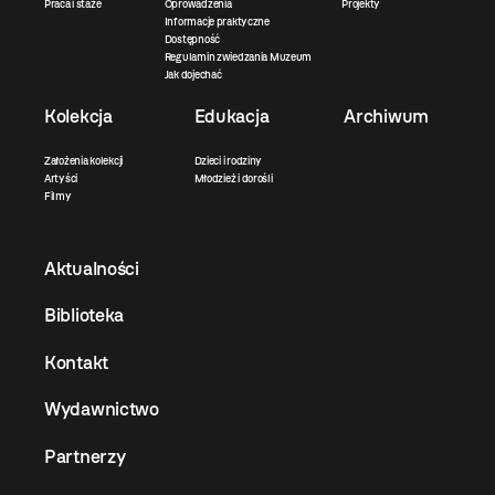
Praca i staże
Oprowadzenia
Projekty
Informacje praktyczne
Dostępność
Regulamin zwiedzania Muzeum
Jak dojechać
Kolekcja
Edukacja
Archiwum
Założenia kolekcji
Dzieci i rodziny
Artyści
Młodzież i dorośli
Filmy
Aktualności
Biblioteka
Kontakt
Wydawnictwo
Partnerzy