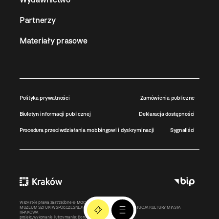
Partnerzy
Materiały prasowe
Polityka prywatności
Zamówienia publiczne
Biuletyn informacji publicznej
Deklaracja dostępności
Procedura przeciwdziałania mobbingowi i dyskryminacji
Sygnaliści
Wszystkie prawa zastrzeżone ©
MOCAK
2011-2026
MUZEUM SZTUKI WSPÓŁCZESNEJ W KRAKOWIE MOCAK – INSTYTUCJA KULTURY MIASTA
KRAKOWA
projekt, wykonanie i utrzymanie:
Bonjour.pl