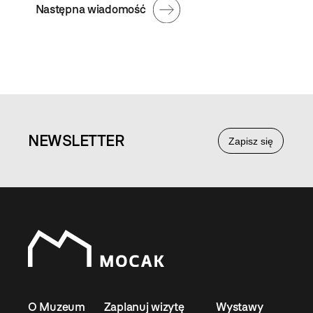
Następna wiadomość
NEWS
LETTER
Zapisz się
O Muzeum
Zaplanuj wizytę
Wystawy