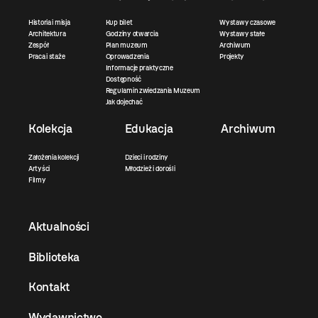
Historia i misja
Kup bilet
Wystawy czasowe
Architektura
Godziny otwarcia
Wystawy stałe
Zespół
Plan muzeum
Archiwum
Praca i staże
Oprowadzenia
Projekty
Informacje praktyczne
Dostępność
Regulamin zwiedzania Muzeum
Jak dojechać
Kolekcja
Edukacja
Archiwum
Założenia kolekcji
Dzieci i rodziny
Artyści
Młodzież i dorośli
Filmy
Aktualności
Biblioteka
Kontakt
Wydawnictwo