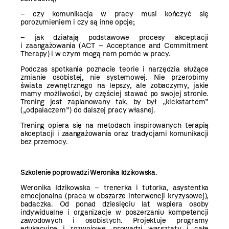
– czy komunikacja w pracy musi kończyć się
porozumieniem i czy są inne opcje;
– jak działają podstawowe procesy akceptacji
i zaangażowania (ACT – Acceptance and Commitment
Therapy) i w czym mogą nam pomóc w pracy.
Podczas spotkania poznacie teorie i narzędzia służące
zmianie osobistej, nie systemowej. Nie przerobimy
świata zewnętrznego na lepszy, ale zobaczymy, jakie
mamy możliwości, by częściej stawać po swojej stronie.
Trening jest zaplanowany tak, by był „kickstartem”
(„odpalaczem”) do dalszej pracy własnej.
Trening opiera się na metodach inspirowanych terapią
akceptacji i zaangażowania oraz tradycjami komunikacji
bez przemocy.
Szkolenie poprowadzi Weronika Idzikowska.
Weronika Idzikowska – trenerka i tutorka, asystentka
emocjonalna (praca w obszarze interwencji kryzysowej),
badaczka. Od ponad dziesięciu lat wspiera osoby
indywidualne i organizacje w poszerzaniu kompetencji
zawodowych i osobistych. Projektuje programy
edukacyjne i rozwojowe, prowadzi warsztaty i całe