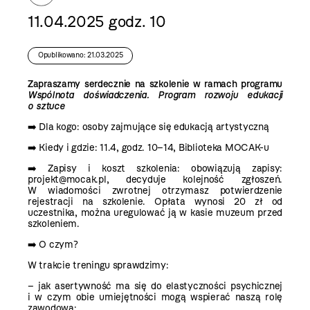
11.04.2025 godz. 10
Opublikowano: 21.03.2025
Zapraszamy serdecznie na szkolenie w ramach programu
Wspólnota doświadczenia. Program rozwoju edukacji
o sztuce
➡️ Dla kogo: osoby zajmujące się edukacją artystyczną
➡️ Kiedy i gdzie: 11.4, godz. 10–14, Biblioteka MOCAK-u
➡️ Zapisy i koszt szkolenia: obowiązują zapisy:
projekt@mocak.pl, decyduje kolejność zgłoszeń.
W wiadomości zwrotnej otrzymasz potwierdzenie
rejestracji na szkolenie. Opłata wynosi 20 zł od
uczestnika, można uregulować ją w kasie muzeum przed
szkoleniem.
➡️ O czym?
W trakcie treningu sprawdzimy:
– jak asertywność ma się do elastyczności psychicznej
i w czym obie umiejętności mogą wspierać naszą rolę
zawodową;