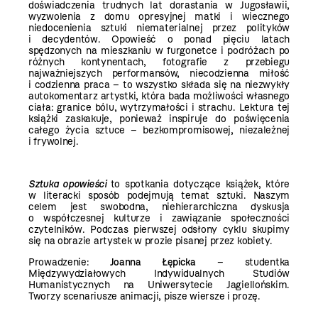
doświadczenia trudnych lat dorastania w Jugosławii,
wyzwolenia z domu opresyjnej matki i wiecznego
niedocenienia sztuki niematerialnej przez polityków
i decydentów. Opowieść o ponad pięciu latach
spędzonych na mieszkaniu w furgonetce i podróżach po
różnych kontynentach, fotografie z przebiegu
najważniejszych performansów, niecodzienna miłość
i codzienna praca – to wszystko składa się na niezwykły
autokomentarz artystki, która bada możliwości własnego
ciała: granice bólu, wytrzymałości i strachu. Lektura tej
książki zaskakuje, ponieważ inspiruje do poświęcenia
całego życia sztuce – bezkompromisowej, niezależnej
i frywolnej.
Sztuka opowieści
to spotkania dotyczące książek, które
w literacki sposób podejmują temat sztuki. Naszym
celem jest swobodna, niehierarchiczna dyskusja
o współczesnej kulturze i zawiązanie społeczności
czytelników. Podczas pierwszej odsłony cyklu skupimy
się na obrazie artystek w prozie pisanej przez kobiety.
Prowadzenie:
Joanna Łępicka
– studentka
Międzywydziałowych Indywidualnych Studiów
Humanistycznych na Uniwersytecie Jagiellońskim.
Tworzy scenariusze animacji, pisze wiersze i prozę.