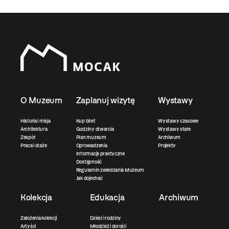
O Muzeum
Zaplanuj wizytę
Wystawy
Historia i misja
Kup bilet
Wystawy czasowe
Architektura
Godziny otwarcia
Wystawy stałe
Zespół
Plan muzeum
Archiwum
Praca i staże
Oprowadzenia
Projekty
Informacje praktyczne
Dostępność
Regulamin zwiedzania Muzeum
Jak dojechać
Kolekcja
Edukacja
Archiwum
Założenia kolekcji
Dzieci i rodziny
Artyści
Młodzież i dorośli