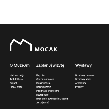
O Muzeum
Zaplanuj wizytę
Wystawy
Historia i misja
Kup bilet
Wystawy czasowe
Architektura
Godziny otwarcia
Wystawy stałe
Zespół
Plan muzeum
Archiwum
Praca i staże
Oprowadzenia
Projekty
Informacje praktyczne
Dostępność
Regulamin zwiedzania Muzeum
Jak dojechać