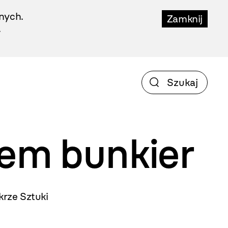
nych.
Zamknij
.
iem
bunkier
rze Sztuki