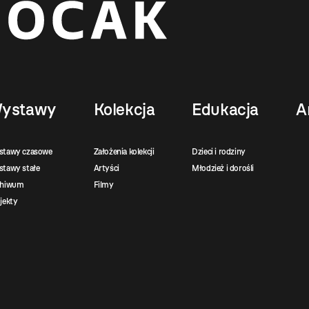
ystawy
Kolekcja
Edukacja
A
stawy czasowe
Założenia kolekcji
Dzieci i rodziny
tawy stałe
Artyści
Młodzież i dorośli
chiwum
Filmy
jekty