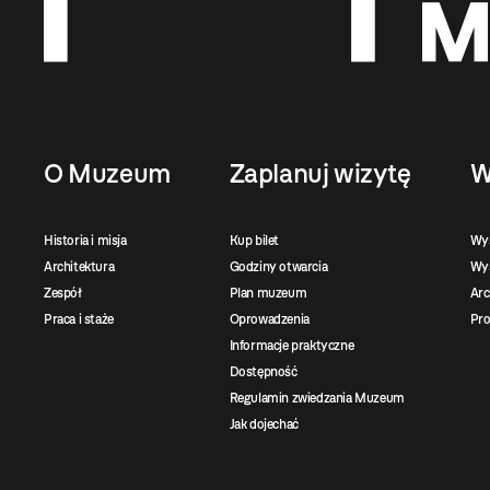
O Muzeum
Zaplanuj wizytę
W
Historia i misja
Kup bilet
Wy
Architektura
Godziny otwarcia
Wys
Zespół
Plan muzeum
Ar
Praca i staże
Oprowadzenia
Pro
Informacje praktyczne
Dostępność
Regulamin zwiedzania Muzeum
Jak dojechać