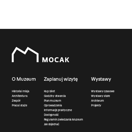
O Muzeum
Zaplanuj wizytę
Wystawy
Historia i misja
Kup bilet
Wystawy czasowe
Architektura
Godziny otwarcia
Wystawy stałe
Zespół
Plan muzeum
Archiwum
Praca i staże
Oprowadzenia
Projekty
Informacje praktyczne
Dostępność
Regulamin zwiedzania Muzeum
Jak dojechać