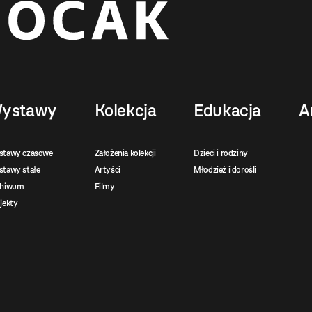
ystawy
Kolekcja
Edukacja
A
stawy czasowe
Założenia kolekcji
Dzieci i rodziny
tawy stałe
Artyści
Młodzież i dorośli
chiwum
Filmy
jekty