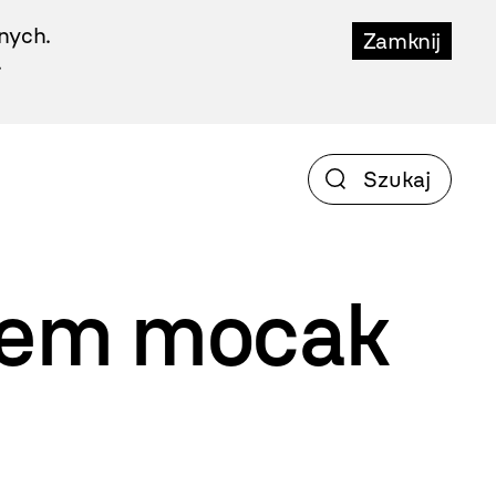
nych.
Zamknij
.
iem
mocak