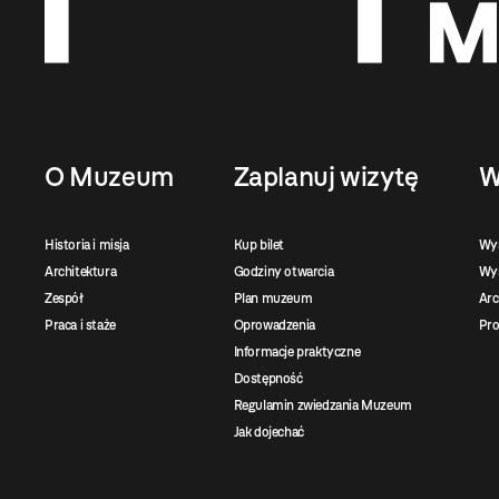
O Muzeum
Zaplanuj wizytę
W
Historia i misja
Kup bilet
Wy
Architektura
Godziny otwarcia
Wys
Zespół
Plan muzeum
Ar
Praca i staże
Oprowadzenia
Pro
Informacje praktyczne
Dostępność
Regulamin zwiedzania Muzeum
Jak dojechać