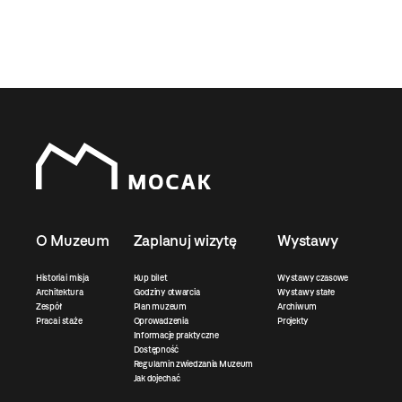
O Muzeum
Zaplanuj wizytę
Wystawy
Historia i misja
Kup bilet
Wystawy czasowe
Architektura
Godziny otwarcia
Wystawy stałe
Zespół
Plan muzeum
Archiwum
Praca i staże
Oprowadzenia
Projekty
Informacje praktyczne
Dostępność
Regulamin zwiedzania Muzeum
Jak dojechać