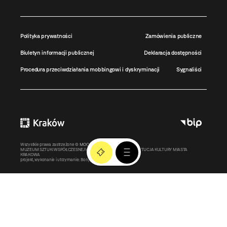
Polityka prywatności
Zamówienia publiczne
Biuletyn informacji publicznej
Deklaracja dostępności
Procedura przeciwdziałania mobbingowi i dyskryminacji
Sygnaliści
Wszystkie prawa zastrzeżone ©
MOCAK
2011-2026
MUZEUM SZTUKI WSPÓŁCZESNEJ W KRAKOWIE MOCAK – INSTYTUCJA KULTURY MIASTA
KRAKOWA
projekt, wykonanie i utrzymanie:
Bonjour.pl