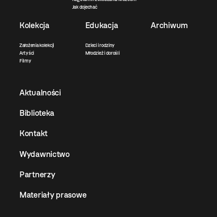
Jak dojechać
Kolekcja
Edukacja
Archiwum
Założenia kolekcji
Dzieci i rodziny
Artyści
Młodzież i dorośli
Filmy
Aktualności
Biblioteka
Kontakt
Wydawnictwo
Partnerzy
Materiały prasowe