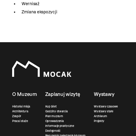
Wernisaż
Zmiana ekspozycji
O Muzeum
Zaplanuj wizytę
Wystawy
Historia i misja
Kup bilet
Wystawy czasowe
Architektura
Godziny otwarcia
Wystawy stałe
Zespół
Plan muzeum
Archiwum
Praca i staże
Oprowadzenia
Projekty
Informacje praktyczne
Dostępność
Regulamin zwiedzania Muzeum