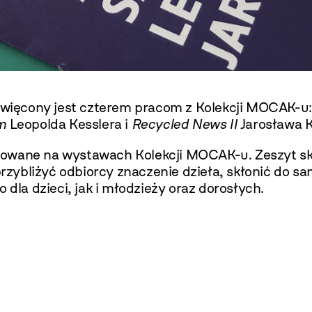
oświęcony jest czterem pracom z Kolekcji MOCAK-u
m
Leopolda Kesslera i
Recycled News II
Jarosława K
owane na wystawach Kolekcji MOCAK-u. Zeszyt skła
ybliżyć odbiorcy znaczenie dzieła, skłonić do sa
 dla dzieci, jak i młodzieży oraz dorosłych.