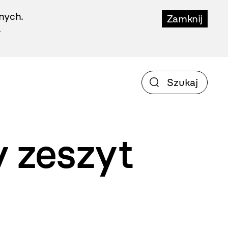
nych.
Zamknij
.
y zeszyt