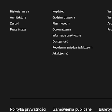
Historia i misja
Kup bilet
Wy
Architektura
Godziny otwarcia
Wys
Zespół
Plan muzeum
Ar
Praca i staże
Oprowadzenia
Pro
Informacje praktyczne
Dostępność
Regulamin zwiedzania Muzeum
Jak dojechać
Polityka prywatności
Zamówienia publiczne
Biulety