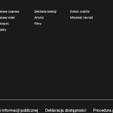
stawy czasowe
Założenia kolekcji
Dzieci i rodziny
tawy stałe
Artyści
Młodzież i dorośli
chiwum
Filmy
jekty
n informacji publicznej
Deklaracja dostępności
Procedura 