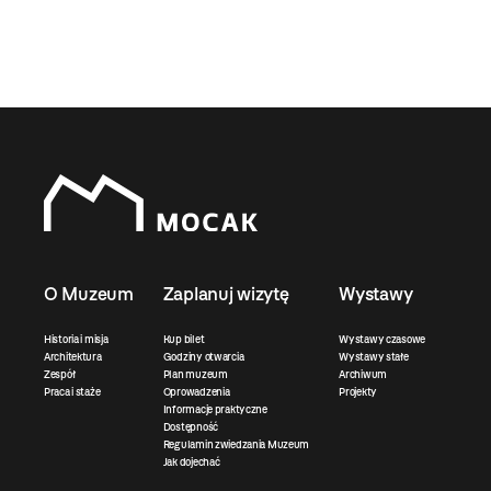
O Muzeum
Zaplanuj wizytę
Wystawy
Historia i misja
Kup bilet
Wystawy czasowe
Architektura
Godziny otwarcia
Wystawy stałe
Zespół
Plan muzeum
Archiwum
Praca i staże
Oprowadzenia
Projekty
Informacje praktyczne
Dostępność
Regulamin zwiedzania Muzeum
Jak dojechać