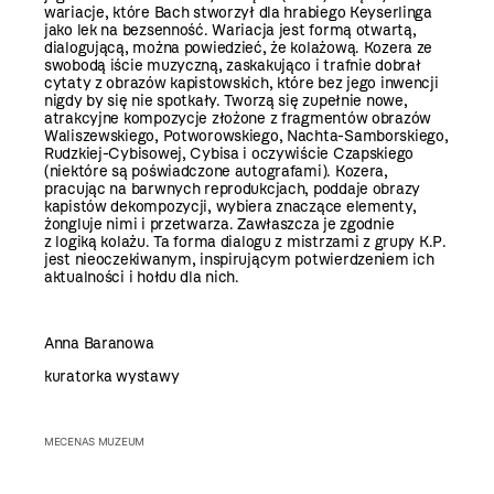
wariacje, które Bach stworzył dla hrabiego Keyserlinga
jako lek na bezsenność. Wariacja jest formą otwartą,
dialogującą, można powiedzieć, że kolażową. Kozera ze
swobodą iście muzyczną, zaskakująco i trafnie dobrał
cytaty z obrazów kapistowskich, które bez jego inwencji
nigdy by się nie spotkały. Tworzą się zupełnie nowe,
atrakcyjne kompozycje złożone z fragmentów obrazów
Waliszewskiego, Potworowskiego, Nachta-Samborskiego,
Rudzkiej-Cybisowej, Cybisa i oczywiście Czapskiego
(niektóre są poświadczone autografami). Kozera,
pracując na barwnych reprodukcjach, poddaje obrazy
kapistów dekompozycji, wybiera znaczące elementy,
żongluje nimi i przetwarza. Zawłaszcza je zgodnie
z logiką kolażu. Ta forma dialogu z mistrzami z grupy K.P.
jest nieoczekiwanym, inspirującym potwierdzeniem ich
aktualności i hołdu dla nich.
Anna Baranowa
kuratorka wystawy
MECENAS MUZEUM