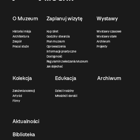
O Muzeum
Zaplanuj wizytę
Wystawy
Historia i misja
Kup bilet
Wystawy czasowe
Architektura
Godziny otwarcia
Wystawy stałe
Zespół
Plan muzeum
Archiwum
Praca i staże
Oprowadzenia
Projekty
Informacje praktyczne
Dostępność
Regulamin zwiedzania Muzeum
Jak dojechać
Kolekcja
Edukacja
Archiwum
Założenia kolekcji
Dzieci i rodziny
Artyści
Młodzież i dorośli
Filmy
Aktualności
Biblioteka