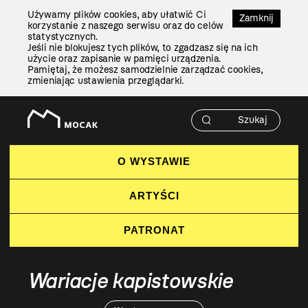
Przejdź
Używamy plików cookies, aby ułatwić Ci
Do
Zamknij
korzystanie z naszego serwisu oraz do celów
Treści
statystycznych.
Jeśli nie blokujesz tych plików, to zgadzasz się na ich
użycie oraz zapisanie w pamięci urządzenia.
Pamiętaj, że możesz samodzielnie zarządzać cookies,
zmieniając ustawienia przeglądarki.
O WYSTAWIE
ARTYŚCI
PATRONAT
Wariacje kapistowskie