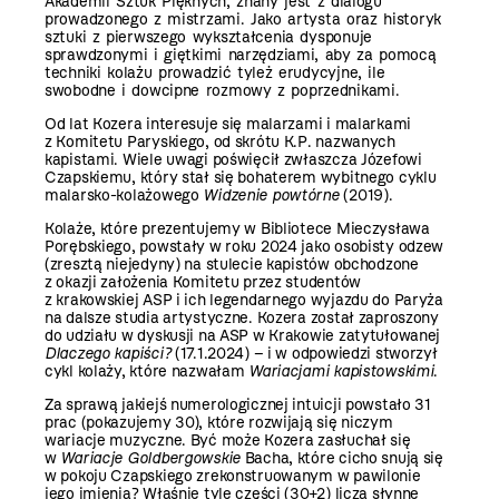
Akademii Sztuk Pięknych, znany jest z dialogu
prowadzonego z mistrzami. Jako artysta oraz historyk
sztuki z pierwszego wykształcenia dysponuje
sprawdzonymi i giętkimi narzędziami, aby za pomocą
techniki kolażu prowadzić tyleż erudycyjne, ile
swobodne i dowcipne rozmowy z poprzednikami.
Od lat Kozera interesuje się malarzami i malarkami
z Komitetu Paryskiego, od skrótu K.P. nazwanych
kapistami. Wiele uwagi poświęcił zwłaszcza Józefowi
Czapskiemu, który stał się bohaterem wybitnego cyklu
malarsko-kolażowego
Widzenie powtórne
(2019).
Kolaże, które prezentujemy w Bibliotece Mieczysława
Porębskiego, powstały w roku 2024 jako osobisty odzew
(zresztą niejedyny) na stulecie kapistów obchodzone
z okazji założenia Komitetu przez studentów
z krakowskiej ASP i ich legendarnego wyjazdu do Paryża
na dalsze studia artystyczne. Kozera został zaproszony
do udziału w dyskusji na ASP w Krakowie zatytułowanej
Dlaczego kapiści?
(17.1.2024) – i w odpowiedzi stworzył
cykl kolaży, które nazwałam
Wariacjami kapistowskimi
.
Za sprawą jakiejś numerologicznej intuicji powstało 31
prac (pokazujemy 30), które rozwijają się niczym
wariacje muzyczne. Być może Kozera zasłuchał się
w
Wariacje Goldbergowskie
Bacha, które cicho snują się
w pokoju Czapskiego zrekonstruowanym w pawilonie
jego imienia? Właśnie tyle części (30+2) liczą słynne