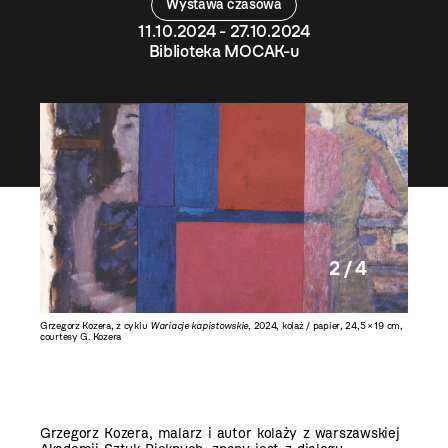
Wystawa czasowa
11.10.2024 - 27.10.2024
Biblioteka MOCAK-u
2 / 4
 16,5 cm,
Grzegorz Kozera, z cyklu
Wariacje kapistowskie
, 2024, kolaż / papier, 24,5 × 19 cm,
Grzegorz
courtesy G. Kozera
courtesy
Grzegorz Kozera, malarz i autor kolaży z warszawskiej