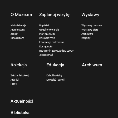
O Muzeum
Zaplanuj wizytę
Wystawy
Historia i misja
Kup bilet
Wystawy czasowe
Architektura
Godziny otwarcia
Wystawy stałe
Zespół
Plan muzeum
Archiwum
Praca i staże
Oprowadzenia
Projekty
Informacje praktyczne
Dostępność
Regulamin zwiedzania Muzeum
Jak dojechać
Kolekcja
Edukacja
Archiwum
Założenia kolekcji
Dzieci i rodziny
Artyści
Młodzież i dorośli
Filmy
Aktualności
Biblioteka