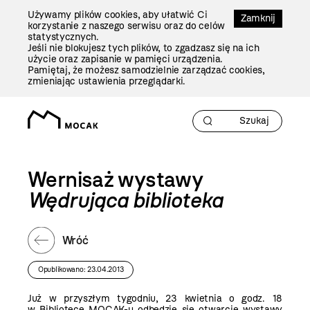
Przejdź
Używamy plików cookies, aby ułatwić Ci
Do
Zamknij
korzystanie z naszego serwisu oraz do celów
Treści
statystycznych.
Jeśli nie blokujesz tych plików, to zgadzasz się na ich
użycie oraz zapisanie w pamięci urządzenia.
Pamiętaj, że możesz samodzielnie zarządzać cookies,
zmieniając ustawienia przeglądarki.
Wernisaż wystawy
Wędrująca biblioteka
Wróć
Opublikowano: 23.04.2013
Już w przyszłym tygodniu, 23 kwietnia o godz. 18
w Bibliotece MOCAK-u odbędzie się otwarcie wystawy