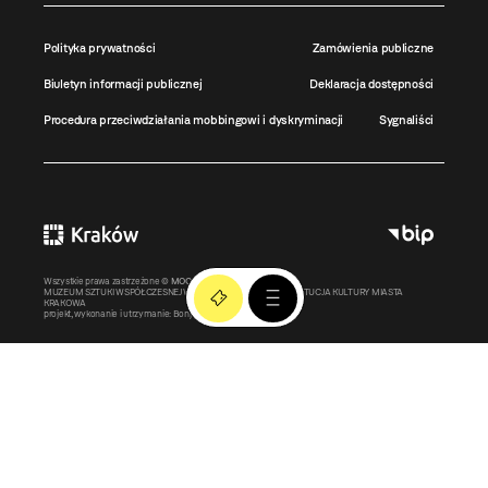
Polityka prywatności
Zamówienia publiczne
Biuletyn informacji publicznej
Deklaracja dostępności
Procedura przeciwdziałania mobbingowi i dyskryminacji
Sygnaliści
Wszystkie prawa zastrzeżone ©
MOCAK
2011-2026
MUZEUM SZTUKI WSPÓŁCZESNEJ W KRAKOWIE MOCAK – INSTYTUCJA KULTURY MIASTA
KRAKOWA
projekt, wykonanie i utrzymanie:
Bonjour.pl