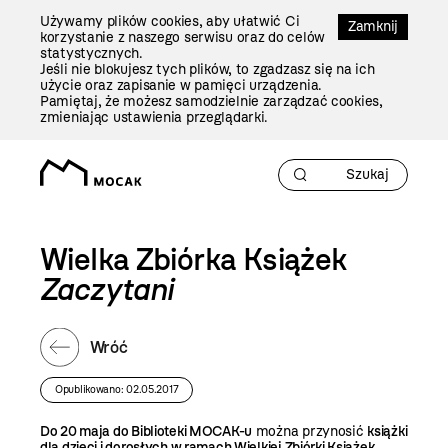
Przejdź
Używamy plików cookies, aby ułatwić Ci
Do
Zamknij
korzystanie z naszego serwisu oraz do celów
Treści
statystycznych.
Jeśli nie blokujesz tych plików, to zgadzasz się na ich
użycie oraz zapisanie w pamięci urządzenia.
Pamiętaj, że możesz samodzielnie zarządzać cookies,
zmieniając ustawienia przeglądarki.
Wielka Zbiórka Książek
Zaczytani
Wróć
Opublikowano: 02.05.2017
Do 20 maja do Biblioteki MOCAK-u
można przynosić
książki
dla dzieci i dorosłych w ramach Wielkiej Zbiórki Książek