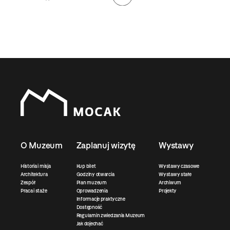
O Muzeum
Zaplanuj wizytę
Wystawy
Historia i misja
Kup bilet
Wystawy czasowe
Architektura
Godziny otwarcia
Wystawy stałe
Zespół
Plan muzeum
Archiwum
Praca i staże
Oprowadzenia
Projekty
Informacje praktyczne
Dostępność
Regulamin zwiedzania Muzeum
Jak dojechać