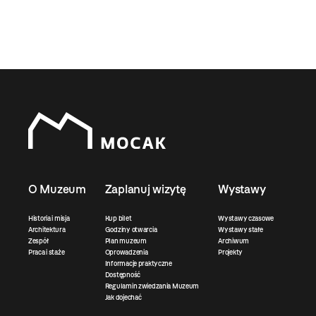
O Muzeum
Zaplanuj wizytę
Wystawy
Historia i misja
Kup bilet
Wystawy czasowe
Architektura
Godziny otwarcia
Wystawy stałe
Zespół
Plan muzeum
Archiwum
Praca i staże
Oprowadzenia
Projekty
Informacje praktyczne
Dostępność
Regulamin zwiedzania Muzeum
Jak dojechać