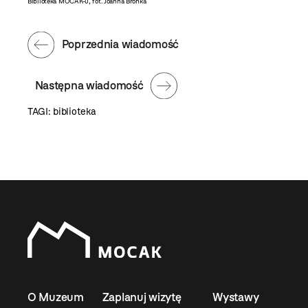
Biblioteka MOCAK-u, fot. Joanna Brońka
Poprzednia wiadomość
Następna wiadomość
TAGI:
biblioteka
O Muzeum
Zaplanuj wizytę
Wystawy