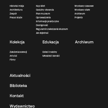
Historia i misja
Kup bilet
Wystawy czasowe
Architektura
Godziny otwarcia
Wystawy stałe
Zespół
Plan muzeum
Archiwum
Praca i staże
Oprowadzenia
Projekty
Informacje praktyczne
Dostępność
Regulamin zwiedzania Muzeum
Jak dojechać
Kolekcja
Edukacja
Archiwum
Założenia kolekcji
Dzieci i rodziny
Artyści
Młodzież i dorośli
Filmy
Aktualności
Biblioteka
Kontakt
Wydawnictwo