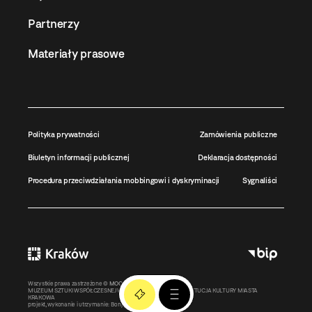
Partnerzy
Materiały prasowe
Polityka prywatności
Zamówienia publiczne
Biuletyn informacji publicznej
Deklaracja dostępności
Procedura przeciwdziałania mobbingowi i dyskryminacji
Sygnaliści
Wszystkie prawa zastrzeżone ©
MOCAK
2011-2026
MUZEUM SZTUKI WSPÓŁCZESNEJ W KRAKOWIE MOCAK – INSTYTUCJA KULTURY MIASTA
KRAKOWA
projekt, wykonanie i utrzymanie:
Bonjour.pl