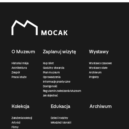
O Muzeum
Zaplanuj wizytę
Wystawy
Historia i misja
Kup bilet
Wystawy czasowe
Architektura
Godziny otwarcia
Wystawy stałe
Zespół
Plan muzeum
Archiwum
Praca i staże
Oprowadzenia
Projekty
Informacje praktyczne
Dostępność
Regulamin zwiedzania Muzeum
Jak dojechać
Kolekcja
Edukacja
Archiwum
Założenia kolekcji
Dzieci i rodziny
Artyści
Młodzież i dorośli
Filmy