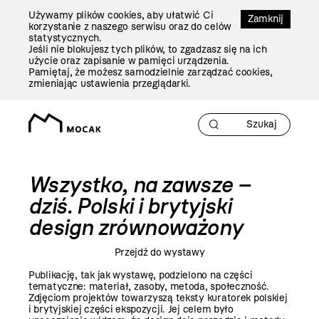
Przejdź
Używamy plików cookies, aby ułatwić Ci
Do
Zamknij
korzystanie z naszego serwisu oraz do celów
Treści
statystycznych.
Jeśli nie blokujesz tych plików, to zgadzasz się na ich
użycie oraz zapisanie w pamięci urządzenia.
Pamiętaj, że możesz samodzielnie zarządzać cookies,
zmieniając ustawienia przeglądarki.
Wszystko, na zawsze –
dziś. Polski i brytyjski
design zrównoważony
Przejdź do wystawy
Publikację, tak jak wystawę, podzielono na części
tematyczne: materiał, zasoby, metoda, społeczność.
Zdjęciom projektów towarzyszą teksty kuratorek polskiej
i brytyjskiej części ekspozycji. Jej celem było