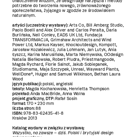
unaocznienie widzom, że design daje narzędzia i metody
potrzebne do tworzenia nowego, zrównoważonego
społeczeństwa, żyjącego w zgodzie ze środowiskiem
naturalnym.
artyści (uczestnicy wystawy):
Arts Co, Bill Amberg Studio,
Paolo Boelli and Alex Driver and Carlos Peralta, Daria
Burlińska, Neil Conley, EADS UK Ltd, Fundacja
TRANSFORMACJA, Grimshaw Architects and Wind
Power Ltd, Markus Kayser, Knockoutdesign, Kompott,
Jarosław Kozakiewicz, Julia Lohmann, Jan Lutyk, Ania
Łyszcz, Karina Marusińska, Marta Niemywska, OOdesign
Natalia Bieńkowska, Robert Pludra, Priestmangoode,
Magda Rychard, Florie Salnot, Jakub Sobiepanek,
Studiomama, Maja Szczypek, Unreal, Wayward Plants,
WellDone®, Hulger and Samuel Wilkinson, Bethan Laura
Wood
język publikacji:
polski, angielski
teksty:
Magda Kochanowska, Henrietta Thompson
przekład:
Anda MacBride, Anna Wolna
projekt graficzny, DTP:
Rafał Sosin
format:
170 × 230 mm
liczba stron:
88
ISBN:
978-83-62435-41-8
Kraków 2013
Katalog wydany w związku z wystawą:
Wszystko, na zawsze – dziś. Polski i brytyjski design