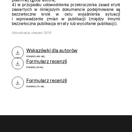
pisemnej zgody autora;
4) w przypadku udowodnienia przekroczenia zasad etyki
zawartych w niniejszym dokumencie podejmowane są
bezzwłoczne kroki w celu wyjaśnienia sytuacji
i wprowadzenie zmian w publikacji (między innymi
bezzwłoczna publikacja erraty lub wycofanie publikacji).
Aktualizacja: sierpień 2019
Wskazówki dla autorów
POBIERZ [450 KB]
Formularz recenzji
POBIERZ [36 KB]
Formularz recenzji
POBIERZ [110 KB]