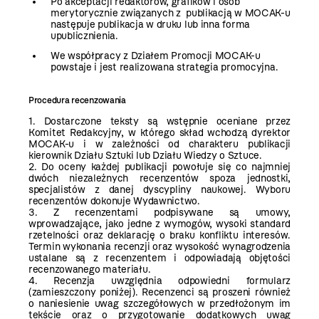
Po akceptacji redaktorów, grafików i osób
merytorycznie związanych z publikacją w MOCAK-u
następuje publikacja w druku lub inna forma
upublicznienia.
We współpracy z Działem Promocji MOCAK-u
powstaje i jest realizowana strategia promocyjna.
Procedura recenzowania
1. Dostarczone teksty są wstępnie oceniane przez
Komitet Redakcyjny, w którego skład wchodzą dyrektor
MOCAK-u i w zależności od charakteru publikacji
kierownik Działu Sztuki lub Działu Wiedzy o Sztuce.
2. Do oceny każdej publikacji powołuje się co najmniej
dwóch niezależnych recenzentów spoza jednostki,
specjalistów z danej dyscypliny naukowej. Wyboru
recenzentów dokonuje Wydawnictwo.
3. Z recenzentami podpisywane są umowy,
wprowadzające, jako jedne z wymogów, wysoki standard
rzetelności oraz deklarację o braku konfliktu interesów.
Termin wykonania recenzji oraz wysokość wynagrodzenia
ustalane są z recenzentem i odpowiadają objętości
recenzowanego materiału.
4. Recenzja uwzględnia odpowiedni formularz
(zamieszczony poniżej). Recenzenci są proszeni również
o naniesienie uwag szczegółowych w przedłożonym im
tekście oraz o przygotowanie dodatkowych uwag