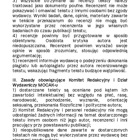
3) wszystkie otrzymane do recenzji teksty należy
traktować jako dokumenty poufne. Recenzent nie może
pokazywać i omawiać tekstu z innymi osobami bez zgody
wydawcy. Wyniki badań, dane, opinie, materiały zawarte
w tekście przekazanym do recenzji nie mogą być
wykorzystane przez recenzenta w jego własnych
badaniach do czasu publikacji tekstu;
4) recenzje powinny być przygotowane w sposób
obiektywny. Osobista krytyka autora jest
niedopuszczalna. Recenzent powinien wyrażać swoje
opinie w sposób zrozumiały, stosując odpowiednią
argumentację;
5) recenzent informuje wydawcę o podejrzeniu dokonania
plagiatu lub autoplagiatu przez autora recenzowanego
tekstu, wskazując fragmenty tekstu budzące wątpliwość.
III.
Zasady obowiązujące Komitet Redakcyjny i Dział
Wydawniczy MOCAK-u
1) dostarczane teksty są oceniane pod kątem ich
zawartości intelektualnej bez względu na płeć, rasę,
narodowość, pochodzenie, wyznanie, orientację
seksualną, przekonania filozoficzne i polityczne autora;
2) Komitet Redakcyjny i personel redakcyjny nie mogą
udostępniać żadnych informacji na temat dostarczonego
tekstu innym osobom niż jego autor, recenzenci i inni
pracujący przy powstawaniu publikacji;
3) nieopublikowane dane zawarte w dostarczonych
tekstach nie mogą być wykorzystane przez wydawcę bez