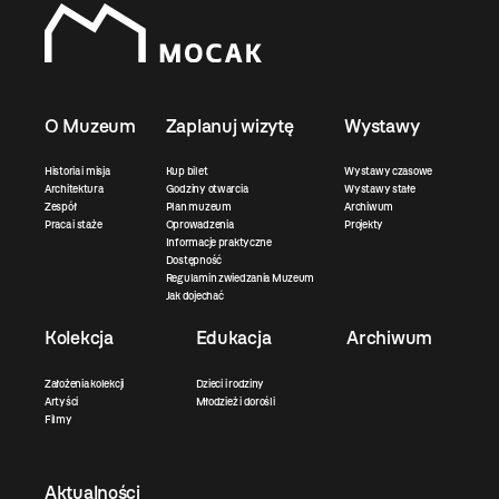
O Muzeum
Zaplanuj wizytę
Wystawy
Historia i misja
Kup bilet
Wystawy czasowe
Architektura
Godziny otwarcia
Wystawy stałe
Zespół
Plan muzeum
Archiwum
Praca i staże
Oprowadzenia
Projekty
Informacje praktyczne
Dostępność
Regulamin zwiedzania Muzeum
Jak dojechać
Kolekcja
Edukacja
Archiwum
Założenia kolekcji
Dzieci i rodziny
Artyści
Młodzież i dorośli
Filmy
Aktualności