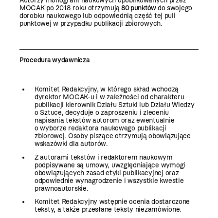
Autorzy monografii naukowych opublikowanych przez
MOCAK po 2018 roku otrzymują
80 punktów
do swojego
dorobku naukowego lub odpowiednią część tej puli
punktowej w przypadku publikacji zbiorowych.
Procedura wydawnicza
Komitet Redakcyjny, w którego skład wchodzą
dyrektor MOCAK-u i w zależności od charakteru
publikacji kierownik Działu Sztuki lub Działu Wiedzy
o Sztuce, decyduje o zaproszeniu i zleceniu
napisania tekstów autorom oraz ewentualnie
o wyborze redaktora naukowego publikacji
zbiorowej. Osoby piszące otrzymują obowiązujące
wskazówki dla autorów.
Z autorami tekstów i redaktorem naukowym
podpisywane są umowy, uwzględniające wymogi
obowiązujących zasad etyki publikacyjnej oraz
odpowiednie wynagrodzenie i wszystkie kwestie
prawnoautorskie.
Komitet Redakcyjny wstępnie ocenia dostarczone
teksty, a także przesłane teksty niezamówione.