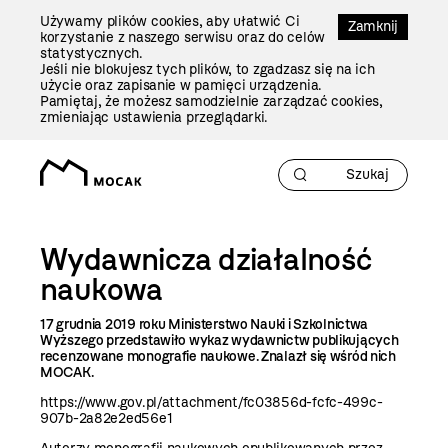
Przejdź
Używamy plików cookies, aby ułatwić Ci
Do
Zamknij
korzystanie z naszego serwisu oraz do celów
Treści
statystycznych.
Jeśli nie blokujesz tych plików, to zgadzasz się na ich
użycie oraz zapisanie w pamięci urządzenia.
Pamiętaj, że możesz samodzielnie zarządzać cookies,
zmieniając ustawienia przeglądarki.
Wydawnicza działalność
naukowa
17 grudnia 2019 roku Ministerstwo Nauki i Szkolnictwa
Wyższego przedstawiło
wykaz
wydawnictw publikujących
recenzowane monografie naukowe. Znalazł się w
śr
ód nich
MOCAK.
https://www.gov.pl/attachment/fc03856d-fcfc-499c-
907b-2a82e2ed56e1