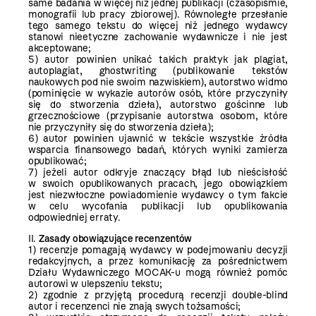
same badania w więcej niż jednej publikacji (czasopiśmie,
monografii lub pracy zbiorowej). Równoległe przesłanie
tego samego tekstu do więcej niż jednego wydawcy
stanowi nieetyczne zachowanie wydawnicze i nie jest
akceptowane;
5) autor powinien unikać takich praktyk jak plagiat,
autoplagiat, ghostwriting (publikowanie tekstów
naukowych pod nie swoim nazwiskiem), autorstwo widmo
(pominięcie w wykazie autorów osób, które przyczyniły
się do stworzenia dzieła), autorstwo gościnne lub
grzecznościowe (przypisanie autorstwa osobom, które
nie przyczyniły się do stworzenia dzieła);
6) autor powinien ujawnić w tekście wszystkie źródła
wsparcia finansowego badań, których wyniki zamierza
opublikować;
7) jeżeli autor odkryje znaczący błąd lub nieścisłość
w swoich opublikowanych pracach, jego obowiązkiem
jest niezwłoczne powiadomienie wydawcy o tym fakcie
w celu wycofania publikacji lub opublikowania
odpowiedniej erraty.
II.
Zasady obowiązujące recenzentów
1) recenzje pomagają wydawcy w podejmowaniu decyzji
redakcyjnych, a przez komunikację za pośrednictwem
Działu Wydawniczego MOCAK-u mogą również pomóc
autorowi w ulepszeniu tekstu;
2) zgodnie z przyjętą procedurą recenzji double-blind
autor i recenzenci nie znają swych tożsamości;