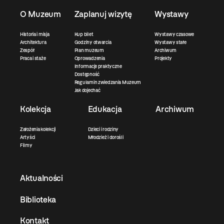
O Muzeum
Zaplanuj wizytę
Wystawy
Historia i misja
Kup bilet
Wystawy czasowe
Architektura
Godziny otwarcia
Wystawy stałe
Zespół
Plan muzeum
Archiwum
Praca i staże
Oprowadzenia
Projekty
Informacje praktyczne
Dostępność
Regulamin zwiedzania Muzeum
Jak dojechać
Kolekcja
Edukacja
Archiwum
Założenia kolekcji
Dzieci i rodziny
Artyści
Młodzież i dorośli
Filmy
Aktualności
Biblioteka
Kontakt