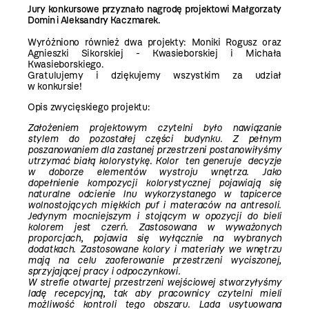
Jury konkursowe przyznało nagrodę projektowi Małgorzaty
Domin i Aleksandry Kaczmarek.
Wyróżniono również dwa projekty: Moniki Rogusz oraz
Agnieszki Sikorskiej - Kwasieborskiej i Michała
Kwasieborskiego.
Gratulujemy i dziękujemy wszystkim za udział
w konkursie!
Opis zwycięskiego projektu:
Założeniem projektowym czytelni było nawiązanie
stylem do pozostałej części budynku. Z pełnym
poszanowaniem dla zastanej przestrzeni postanowiłyśmy
utrzymać białą kolorystykę. Kolor ten generuje decyzje
w doborze elementów wystroju wnętrza. Jako
dopełnienie kompozycji kolorystycznej pojawiają się
naturalne odcienie lnu wykorzystanego w tapicerce
wolnostojących miękkich puf i materaców na antresoli.
Jedynym mocniejszym i stojącym w opozycji do bieli
kolorem jest czerń. Zastosowana w wyważonych
proporcjach, pojawia się wyłącznie na wybranych
dodatkach. Zastosowane kolory i materiały we wnętrzu
mają na celu zaoferowanie przestrzeni wyciszonej,
sprzyjającej pracy i odpoczynkowi.
W strefie otwartej przestrzeni wejściowej stworzyłyśmy
ladę recepcyjną, tak aby pracownicy czytelni mieli
możliwość kontroli tego obszaru. Lada usytuowana