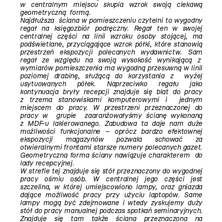
w centralnym miejscu skupia wzrok swoją ciekawą
geometryczną formą.
Najdłuższa ściana w pomieszczeniu czytelni to wygodny
regał na księgozbiór podręczny. Regał ten w swojej
centralnej części na linii wzroku osoby stojącej, ma
podświetlane, przyciągające wzrok półki, które stanowią
przestrzeń ekspozycji polecanych wydawnictw. Sam
regał ze względu na swoją wysokość wynikającą z
wymiarów pomieszczenia ma wygodną przesuwną w linii
poziomej drabinę, służącą do korzystania z wyżej
usytuowanych półek. Naprzeciwko regału jako
kontynuacja bryły recepcji znajduje się blat do pracy
z trzema stanowiskami komputerowymi i jednym
miejscem do pracy. W przestrzeni przeznaczonej do
pracy w grupie zaaranżowałyśmy ścianę wykonaną
z MDF-u lakierowanego. Zabudowa ta daje nam duże
możliwości funkcjonalne – oprócz bardzo efektownej
ekspozycji magazynów pozwala schować za
otwieralnymi frontami starsze numery polecanych gazet.
Geometryczna forma ściany nawiązuje charakterem do
lady recepcyjnej.
W strefie tej znajduje się stół przeznaczony do wygodnej
pracy ośmiu osób. W centralnej jego części jest
szczelina, w której umiejscowiono lampy, oraz gniazda
dające możliwość pracy przy użyciu laptopów. Same
lampy mogą być zdejmowane i wtedy zyskujemy duży
stół do pracy manualnej podczas spotkań seminaryjnych.
Znajduje się tam także ściana przeznaczona na