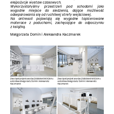
ekspozycje wystaw czasowych.
Wykorzystałyśmy przestrzeń pod schodami jako
wygodne miejsce do siedzenia, dające możliwość
odseparowania się od ruchliwej strefy wejściowej.
Na antresoli pojawiają się wygodne tapicerowane
materace z poduchami, zachęcające do odpoczynku
z książką.
Małgorzata Domin i Aleksandra Kaczmarek
Zwycięski projekt aranżacji biblioteki MOCAK-u
Zwycięski projekt aranżacji biblioteki MOCAK-u
autorstwa Małgorzaty Domin i Aleksandry
autorstwa Małgorzaty Domin i Aleksandry
Kaczmarek
Kaczmarek