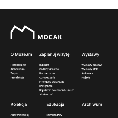
O Muzeum
Zaplanuj wizytę
Wystawy
Historia i misja
Kup bilet
Wystawy czasowe
Architektura
Godziny otwarcia
Wystawy stałe
Zespół
Plan muzeum
Archiwum
Praca i staże
Oprowadzenia
Projekty
Informacje praktyczne
Dostępność
Regulamin zwiedzania Muzeum
Jak dojechać
Kolekcja
Edukacja
Archiwum
Założenia kolekcji
Dzieci i rodziny