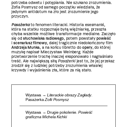
potrzeba odwetu i potępiania. Nie szukano zrozumienia.
Zofia Posmysz od samego początku wiedziała, że
jedynym antidotum na zło jest zrozumienie jego
przyczyn.
Pasażerka
to fenomen literacki. Historia esesmanki,
która na statku rozpoznaje byłą więźniarkę, przeszła
chyba wszelkie możliwe transformacje medialne. Zaczęło
się od
słuchowiska radiowego
, potem powstały
powieść
i
scenariusz filmowy
, dalej tragicznie niedokończony film
Andrzeja Munka
, a na końcu libretto do
opery
, do której
muzykę napisał Mieczysław Weinberg. Każde
przetworzenie trochę inaczej eksponowało i nagłaśniało
treść. Ale największą siłą
Pasażerki
jest to, że jej przekaz
zrodził się z ludzkiej potrzeby zrozumienia własnej
krzywdy i wyjaśnienia zła, które za nią stało.
Wystawa →
Literackie obrazy Zagłady
.
Pasażerka
Zofii Posmysz
Wystawa → Drugie pokolenie.
Powieść
graficzna Michela Kichki