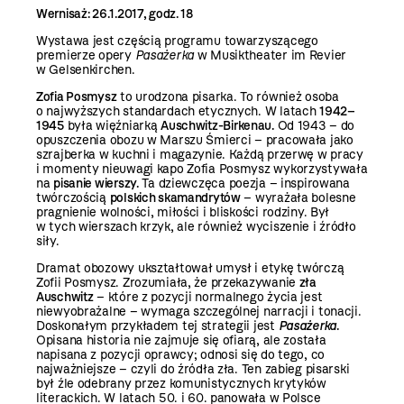
Wernisaż: 26.1.2017, godz. 18
Wystawa jest częścią programu towarzyszącego
premierze opery
Pasażerka
w Musiktheater im Revier
w Gelsenkirchen.
Zofia Posmysz
to urodzona pisarka. To również osoba
o najwyższych standardach etycznych. W latach
1942–
1945
była więźniarką
Auschwitz-Birkenau.
Od 1943 – do
opuszczenia obozu w Marszu Śmierci – pracowała jako
szrajberka w kuchni i magazynie. Każdą przerwę w pracy
i momenty nieuwagi kapo Zofia Posmysz wykorzystywała
na
pisanie wierszy.
Ta dziewczęca poezja – inspirowana
twórczością
polskich skamandrytów
– wyrażała bolesne
pragnienie wolności, miłości i bliskości rodziny. Był
w tych wierszach krzyk, ale również wyciszenie i źródło
siły.
Dramat obozowy ukształtował umysł i etykę twórczą
Zofii Posmysz. Zrozumiała, że przekazywanie
zła
Auschwitz
– które z pozycji normalnego życia jest
niewyobrażalne – wymaga szczególnej narracji i tonacji.
Doskonałym przykładem tej strategii
jest
Pasażerka
.
Opisana historia nie zajmuje się ofiarą, ale została
napisana z pozycji oprawcy; odnosi się do tego, co
najważniejsze – czyli do źródła zła. Ten zabieg pisarski
był źle odebrany przez komunistycznych krytyków
literackich. W latach 50. i 60. panowała w Polsce