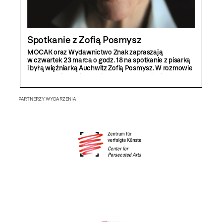
Spotkanie z Zofią Posmysz
MOCAK oraz Wydawnictwo Znak zapraszają
w czwartek 23 marca o godz. 18 na spotkanie z pisarką
i byłą więźniarką Auchwitz Zofią Posmysz. W rozmowie
wezmą także udział Maria Anna Potocka i Michał
Wójcik.
PARTNERZY WYDARZENIA