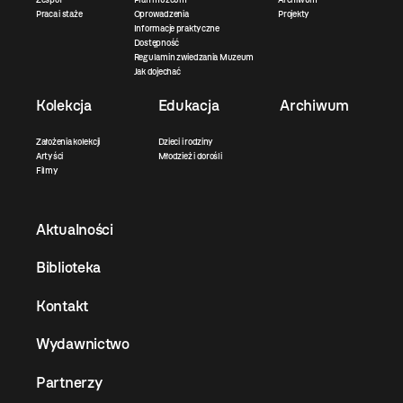
Praca i staże
Oprowadzenia
Projekty
Informacje praktyczne
Dostępność
Regulamin zwiedzania Muzeum
Jak dojechać
Kolekcja
Edukacja
Archiwum
Założenia kolekcji
Dzieci i rodziny
Artyści
Młodzież i dorośli
Filmy
Aktualności
Biblioteka
Kontakt
Wydawnictwo
Partnerzy