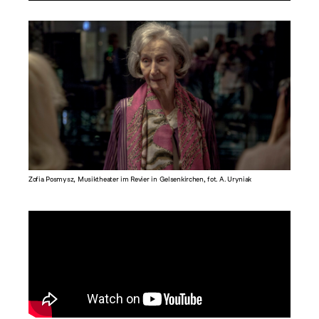
Zofia Posmysz, Musiktheater im Revier in Gelsenkirchen, fot. A. Uryniak
Wystaw
Gelsenkir