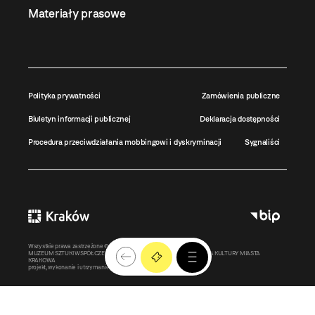
Materiały prasowe
Polityka prywatności
Zamówienia publiczne
Biuletyn informacji publicznej
Deklaracja dostępności
Procedura przeciwdziałania mobbingowi i dyskryminacji
Sygnaliści
Wszystkie prawa zastrzeżone ©
MOCAK
2011-2026
MUZEUM SZTUKI WSPÓŁCZESNEJ W KRAKOWIE MOCAK – INSTYTUCJA KULTURY MIASTA
KRAKOWA
projekt, wykonanie i utrzymanie:
Bonjour.pl