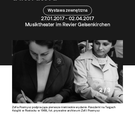
Wystawa zewnętrzna
27.01.2017 - 02.04.2017
Musiktheater im Revier Gelsenkirchen
2 / 3
zeum
Zofia Posmysz podpisująca pierwsze niemieckie wydanie
Pasażerki
na Targach
Zofia Po
Książki w Rostocku w 1969, fot. prywatne archiwum Zofii Posmysz