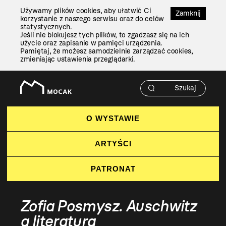
Przejdź
Używamy plików cookies, aby ułatwić Ci
Do
Zamknij
korzystanie z naszego serwisu oraz do celów
Treści
statystycznych.
Jeśli nie blokujesz tych plików, to zgadzasz się na ich
użycie oraz zapisanie w pamięci urządzenia.
Pamiętaj, że możesz samodzielnie zarządzać cookies,
zmieniając ustawienia przeglądarki.
O WYSTAWIE
ARTYŚCI
PATRONAT
Zofia Posmysz. Auschwitz
a literatura