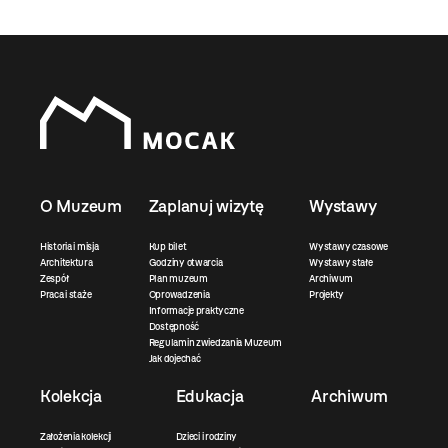
O Muzeum
Zaplanuj wizytę
Wystawy
Historia i misja
Kup bilet
Wystawy czasowe
Architektura
Godziny otwarcia
Wystawy stałe
Zespół
Plan muzeum
Archiwum
Praca i staże
Oprowadzenia
Projekty
Informacje praktyczne
Dostępność
Regulamin zwiedzania Muzeum
Jak dojechać
Kolekcja
Edukacja
Archiwum
Założenia kolekcji
Dzieci i rodziny