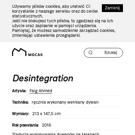
Przejdź
Używamy plików cookies, aby ułatwić Ci
Do
Zamknij
korzystanie z naszego serwisu oraz do celów
Treści
statystycznych.
Jeśli nie blokujesz tych plików, to zgadzasz się na ich
użycie oraz zapisanie w pamięci urządzenia.
Pamiętaj, że możesz samodzielnie zarządzać cookies,
zmieniając ustawienia przeglądarki.
Desintegration
Artysta:
Faig Ahmed
Technika:
ręcznie wykonany wełniany dywan
Wymiary:
213 x 147,5 cm
Rok powstania:
2016
Tradycja wykonywania dywanów na terenach