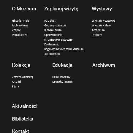
O Muzeum
Zaplanuj wizytę
Wystawy
Historia i misja
Kup bilet
Wystawy czasowe
Architektura
Godziny otwarcia
Wystawy stałe
Zespół
Plan muzeum
Archiwum
Praca i staże
Oprowadzenia
Projekty
Informacje praktyczne
Dostępność
Regulamin zwiedzania Muzeum
Jak dojechać
Kolekcja
Edukacja
Archiwum
Założenia kolekcji
Dzieci i rodziny
Artyści
Młodzież i dorośli
Filmy
Aktualności
Biblioteka
Kontakt