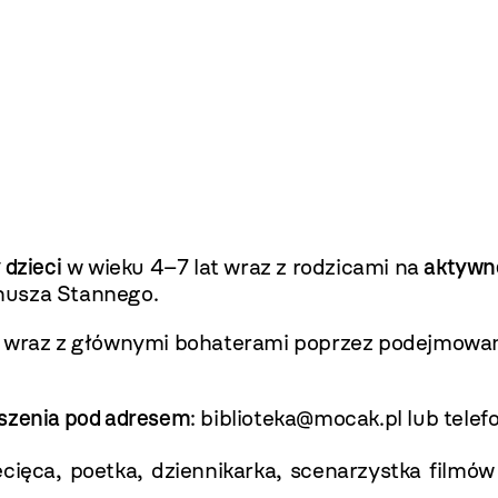
 dzieci
w wieku 4–7 lat wraz z rodzicami na
aktywne
Janusza Stannego.
ód wraz z głównymi bohaterami poprzez podejmowa
oszenia pod adresem
: biblioteka@mocak.pl lub telef
ecięca, poetka, dziennikarka, scenarzystka film