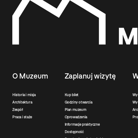
O Muzeum
Zaplanuj wizytę
W
Historia i misja
Kup bilet
Wy
Architektura
Godziny otwarcia
Wys
Zespół
Plan muzeum
Ar
Praca i staże
Oprowadzenia
Pro
Informacje praktyczne
Dostępność