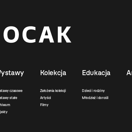
ystawy
Kolekcja
Edukacja
A
stawy czasowe
Założenia kolekcji
Dzieci i rodziny
tawy stałe
Artyści
Młodzież i dorośli
chiwum
Filmy
jekty