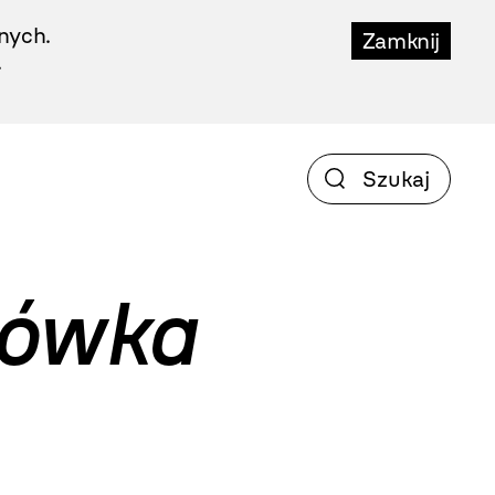
nych.
Zamknij
.
rówka