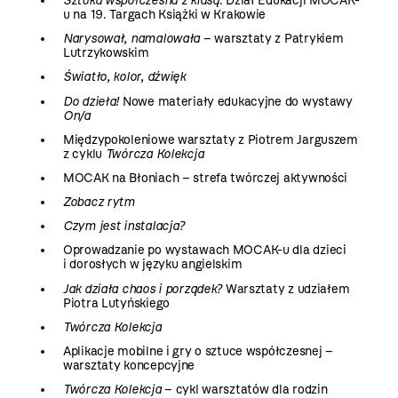
Sztuka współczesna z klasą
. Dział Edukacji MOCAK-
u na 19. Targach Książki w Krakowie
Narysował, namalowała
– warsztaty z Patrykiem
Lutrzykowskim
Światło, kolor, dźwięk
Do dzieła!
Nowe materiały edukacyjne do wystawy
On/a
Międzypokoleniowe warsztaty z Piotrem Jarguszem
z cyklu
Twórcza Kolekcja
MOCAK na Błoniach – strefa twórczej aktywności
Zobacz rytm
Czym jest instalacja?
Oprowadzanie po wystawach MOCAK-u dla dzieci
i dorosłych w języku angielskim
Jak działa chaos i porządek?
Warsztaty z udziałem
Piotra Lutyńskiego
Twórcza Kolekcja
Aplikacje mobilne i gry o sztuce współczesnej –
warsztaty koncepcyjne
Twórcza Kolekcja
– cykl warsztatów dla rodzin