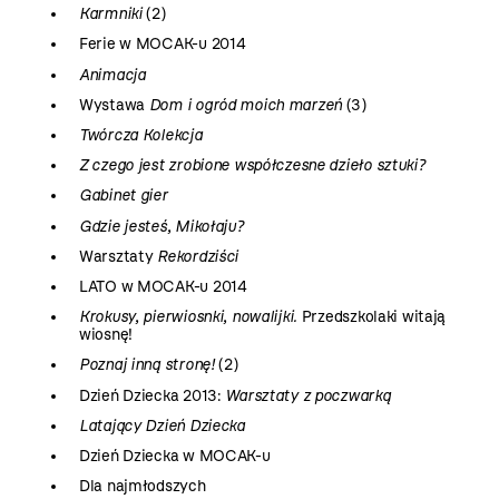
Karmniki
(2)
Ferie w MOCAK-u 2014
Animacja
Wystawa
Dom i ogród moich marzeń
(3)
Twórcza Kolekcja
Z czego jest zrobione współczesne dzieło sztuki?
Gabinet gier
Gdzie jesteś, Mikołaju?
Warsztaty
Rekordziści
LATO w MOCAK-u 2014
Krokusy, pierwiosnki, nowalijki.
Przedszkolaki witają
wiosnę!
Poznaj inną stronę!
(2)
Dzień Dziecka 2013:
Warsztaty z poczwarką
Latający Dzień Dziecka
Dzień Dziecka w MOCAK-u
Dla najmłodszych