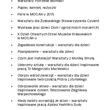
Warsztaty
Potrzeba wolności
Papier, kamień, nożyczki
Ferie w MOCAK-u 2015
Warsztaty dla Żydowskiego Stowarzyszenia Czulent
Wystawa prac dzieci
Dom i ogród moich marzeń
(4)
X Dzień Otwartych Drzwi Muzeów Krakowskich
w MOCAK-u
Zagadkowe konstrukcje
– warsztaty dla dzieci
Powiększenie
– warsztaty dla dzieci
Czym jest instalacja?
Warsztaty z Moniką Smyłą
Ubierzmy sztukę
– warsztaty dla dzieci inspirowane
pracą
To
Małgorzaty Markiewicz
Obrazy wśród zwierząt
– warsztaty dla dzieci
inspirowane twórczością Piotra Lutyńskiego
Obrazowanie słowa
– warsztaty dla dzieci
inspirowane cyklem
Talerzowanie
Zbigniewa
Warpechowskiego
Kiedy kwiaty wyrastają ze ścian
– warsztaty
inspirowane pracą
Azalea
Yoshihiro Sudy