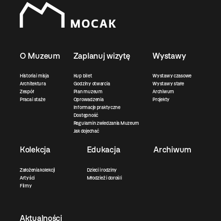
O Muzeum
Zaplanuj wizytę
Wystawy
Historia i misja
Kup bilet
Wystawy czasowe
Architektura
Godziny otwarcia
Wystawy stałe
Zespół
Plan muzeum
Archiwum
Praca i staże
Oprowadzenia
Projekty
Informacje praktyczne
Dostępność
Regulamin zwiedzania Muzeum
Jak dojechać
Kolekcja
Edukacja
Archiwum
Założenia kolekcji
Dzieci i rodziny
Artyści
Młodzież i dorośli
Filmy
Aktualności