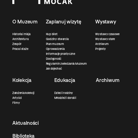
O Muzeum
Zaplanuj wizytę
Wystawy
Historia i misja
Kup bilet
Wystawy czasowe
Architektura
Godziny otwarcia
Wystawy stałe
Zespół
Plan muzeum
Archiwum
Praca i staże
Oprowadzenia
Projekty
Informacje praktyczne
Dostępność
Regulamin zwiedzania Muzeum
Jak dojechać
Kolekcja
Edukacja
Archiwum
Założenia kolekcji
Dzieci i rodziny
Artyści
Młodzież i dorośli
Filmy
Aktualności
Biblioteka