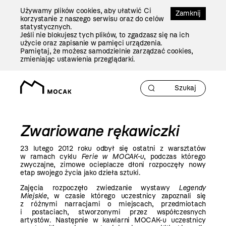
Przejdź
Używamy plików cookies, aby ułatwić Ci
Do
Zamknij
korzystanie z naszego serwisu oraz do celów
Treści
statystycznych.
Jeśli nie blokujesz tych plików, to zgadzasz się na ich
użycie oraz zapisanie w pamięci urządzenia.
Pamiętaj, że możesz samodzielnie zarządzać cookies,
zmieniając ustawienia przeglądarki.
Zwariowane rękawiczki
23 lutego
2012 roku
odbył się ostatni z warsztatów
w ramach cyklu
Ferie w MOCAK-u
, podczas którego
zwyczajne, zimowe ocieplacze dłoni rozpoczęły nowy
etap swojego życia jako dzieła sztuki.
Zajęcia rozpoczęło zwiedzanie wystawy
Legendy
Miejskie
, w czasie którego uczestnicy zapoznali się
z różnymi narracjami o miejscach, przedmiotach
i postaciach, stworzonymi przez współczesnych
artystów. Następnie w kawiarni MOCAK-u uczestnicy