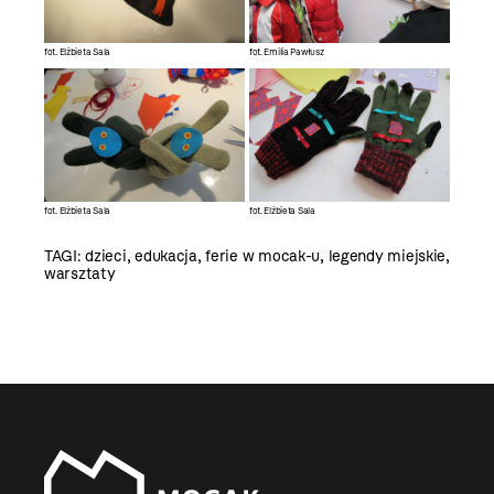
fot. Elżbieta Sala
fot. Emilia Pawłusz
fot. Elżbieta Sala
fot. Elżbieta Sala
TAGI:
dzieci
,
edukacja
,
ferie w mocak-u
,
legendy miejskie
,
warsztaty