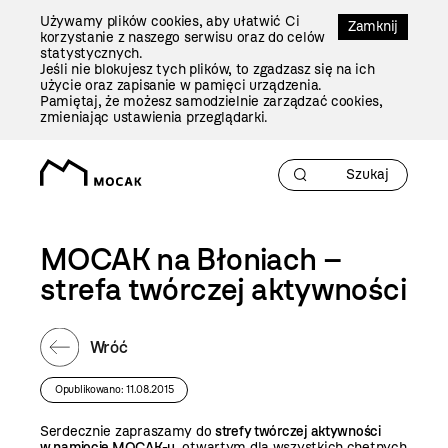
Przejdź
Używamy plików cookies, aby ułatwić Ci
Do
Zamknij
korzystanie z naszego serwisu oraz do celów
Treści
statystycznych.
Jeśli nie blokujesz tych plików, to zgadzasz się na ich
użycie oraz zapisanie w pamięci urządzenia.
Pamiętaj, że możesz samodzielnie zarządzać cookies,
zmieniając ustawienia przeglądarki.
MOCAK na Błoniach –
strefa twórczej aktywności
Wróć
Opublikowano: 11.08.2015
Serdecznie zapraszamy do
strefy twórczej aktywności
w namiocie MOCAK-u
, otwartym dla wszystkich chętnych