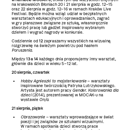
na krakowskich Błoniach 20 i 21 sierpnia w godz. 12–15
oraz 22 sierpnia w godz. 12–16 w ramach Kraków Live
Festival. Będzie można wziąć udział w bezpłatnych
warsztatach edukacyjnych i oprowadzaniach, zagrać
w gry planszowe związane ze sztuką, własnoręcznie
stworzyć pracę lub gadżet inspirowany wybranym
dziełem i wygrać nagrody w konkursie.
Codziennie od
12
zapraszamy wszystkich na wizualną
rozgrzewkę na świeżym powietrzu pod hasłem
Poruszenia
.
Między
13 a 14
każdego dnia proponujemy inny warsztat,
głównie dla dzieci w wieku 5–12 lat.
20 sierpnia, czwartek
Hobby Agnieszki to majsterkowanie
– warsztaty
inspirowane twórczością Patryka Lutrzykowskiego.
Artysta jest autorem pracy
Gender. Kolorowanka dla
dzieci
(2014),
prezentowanej w MOCAK-u na
wystawie
On/a.
21 sierpnia, piątek
Obrazowanie
– warsztaty wprowadzające w świat
poezji i jej związków ze sztukami wizualnymi.
W ramach spotkania dzieci stworzą prace