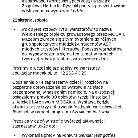
inspirowane twórczością poetycką i wizualną
Zbigniewa Herberta. Rysunki poety są prezentowane
w Muzeum na wystawie
Ludzie
.
22 sierpnia, sobota
Po co jest sztuka?
Tytuł warsztatów to nazwa
wieloletniego projektu prowadzonego przez MOCAK.
Muzeum zwraca się z tym pytaniem do różnych
grup społecznych: młodzieży, studentów ASP,
młodych artystów i literatów. Podczas warsztatów
do wypowiedzenia się na ten temat w ramach
twórczej zabawy zostaną zaproszone dzieci.
Prosimy o wcześniejsze zapisy na warsztaty:
edukacja@mocak.pl
, tel. 12 263 40 29.
Codziennie o
14
zapraszamy dzieci i rodziców na
bezpłatne oprowadzanie po wystawie
Miejsce
prezentowanej w sąsiednim namiocie. Na ekspozycji
pokazujemy prawie 30 obiektów, rzeźb i instalacji
z Kolekcji i Archiwum MOCAK-u. Wystawa będzie
otwarta przez trzy dni trwania festiwalu na krakowskich
Błoniach w ramach programu
Sztuka na festiwalu
.
Przez cały dzień w strefie twórczej aktywności
zapraszamy także do:
wykonania pracy na konkurs
Gender jest gdzieś