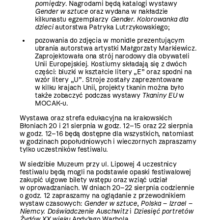
pomiędzy
. Nagrodami będą katalogi wystawy
Gender w sztuce
oraz wydana w nakładzie
kilkunastu egzemplarzy
Gender. Kolorowanka dla
dzieci
autorstwa Patryka Lutrzykowskiego;
pozowania do zdjęcia w monidle prezentującym
ubrania autorstwa artystki Małgorzaty Markiewicz.
Zaprojektowała ona strój narodowy dla obywateli
Unii Europejskiej. Kostiumy składają się z dwóch
części: bluzki w kształcie litery „E” oraz spodni na
wzór litery „U”. Stroje zostały zaprezentowane
w kilku krajach Unii, projekty tkanin można było
także zobaczyć podczas wystawy
Tkaniny EU
w
MOCAK-u.
Wystawa oraz strefa edukacyjna na krakowskich
Błoniach 20 i 21 sierpnia w godz. 12–15 oraz 22 sierpnia
w godz. 12–16 będą dostępne dla wszystkich, natomiast
w godzinach popołudniowych i wieczornych zapraszamy
tylko uczestników festiwalu.
W siedzibie Muzeum przy ul. Lipowej 4 uczestnicy
festiwalu będą mogli na podstawie opaski festiwalowej
zakupić ulgowe bilety wstępu oraz wziąć udział
w oprowadzaniach. W dniach 20–22 sierpnia codziennie
o godz. 12 zapraszamy na oglądanie z przewodnikiem
wystaw czasowych:
Gender w sztuce
,
Polska – Izrael –
Niemcy. Doświadczenie Auschwitz
i
Dziesięć portretów
Żydów XX wieku
Andy’ego Warhola
.