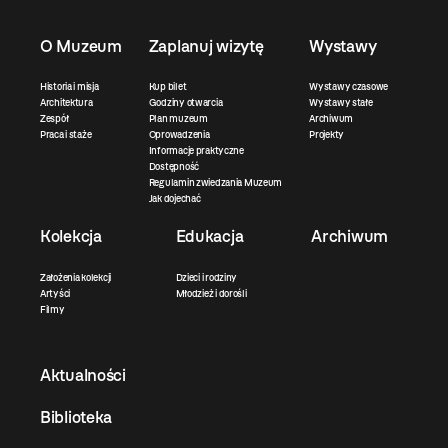
O Muzeum
Zaplanuj wizytę
Wystawy
Historia i misja
Kup bilet
Wystawy czasowe
Architektura
Godziny otwarcia
Wystawy stałe
Zespół
Plan muzeum
Archiwum
Praca i staże
Oprowadzenia
Projekty
Informacje praktyczne
Dostępność
Regulamin zwiedzania Muzeum
Jak dojechać
Kolekcja
Edukacja
Archiwum
Założenia kolekcji
Dzieci i rodziny
Artyści
Młodzież i dorośli
Filmy
Aktualności
Biblioteka