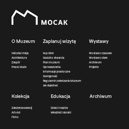
O Muzeum
Zaplanuj wizytę
Wystawy
Historia i misja
Kup bilet
Wystawy czasowe
Architektura
Godziny otwarcia
Wystawy stałe
Zespół
Plan muzeum
Archiwum
Praca i staże
Oprowadzenia
Projekty
Informacje praktyczne
Dostępność
Regulamin zwiedzania Muzeum
Jak dojechać
Kolekcja
Edukacja
Archiwum
Założenia kolekcji
Dzieci i rodziny
Artyści
Młodzież i dorośli
Filmy