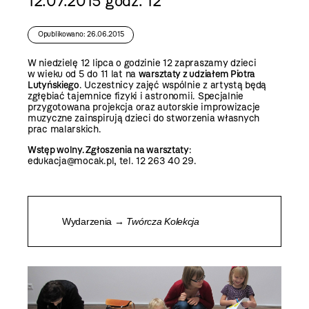
12.07.2015 godz. 12
Opublikowano: 26.06.2015
W niedzielę 12 lipca o godzinie 12 zapraszamy dzieci
w wieku od 5 do 11 lat na
warsztaty z udziałem Piotra
Lutyńskiego
. Uczestnicy zajęć wspólnie z artystą będą
zgłębiać tajemnice fizyki i astronomii. Specjalnie
przygotowana projekcja oraz autorskie improwizacje
muzyczne zainspirują dzieci do stworzenia własnych
prac malarskich.
Wstęp wolny. Zgłoszenia na warsztaty
:
edukacja@mocak.pl, tel. 12 263 40 29.
Wydarzenia →
Twórcza Kolekcja