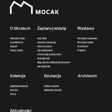
O Muzeum
Zaplanuj wizytę
Wystawy
Historia i misja
Kup bilet
Wystawy czasowe
Architektura
Godziny otwarcia
Wystawy stałe
Zespół
Plan muzeum
Archiwum
Praca i staże
Oprowadzenia
Projekty
Informacje praktyczne
Dostępność
Regulamin zwiedzania Muzeum
Jak dojechać
Kolekcja
Edukacja
Archiwum
Założenia kolekcji
Dzieci i rodziny
Artyści
Młodzież i dorośli
Filmy
Aktualności