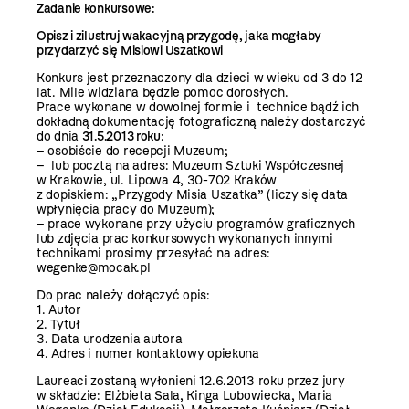
Zadanie konkursowe:
Opisz i zilustruj wakacyjną przygodę, jaka mogłaby
przydarzyć się Misiowi Uszatkowi
Konkurs jest przeznaczony dla dzieci w wieku od 3 do 12
lat. Mile widziana będzie pomoc dorosłych.
Prace wykonane w dowolnej formie i technice bądź ich
dokładną dokumentację fotograficzną należy dostarczyć
do dnia
31.5.2013 roku
:
– osobiście do recepcji Muzeum;
– lub pocztą na adres: Muzeum Sztuki Współczesnej
w Krakowie, ul. Lipowa 4, 30-702 Kraków
z dopiskiem: „Przygody Misia Uszatka” (liczy się data
wpłynięcia pracy do Muzeum);
– prace wykonane przy użyciu programów graficznych
lub zdjęcia prac konkursowych wykonanych innymi
technikami prosimy przesyłać na adres:
wegenke@mocak.pl
Do prac należy dołączyć opis:
1. Autor
2. Tytuł
3. Data urodzenia autora
4. Adres i numer kontaktowy opiekuna
Laureaci zostaną wyłonieni 12.6.2013 roku przez jury
w składzie: Elżbieta Sala, Kinga Lubowiecka, Maria