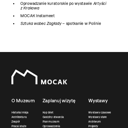
Oprowadzanie kuratorskie po wystawie
Artyści
z Krakowa
MOCAK Instameet
Sztuka wobec Zagłady
– spotkanie w Polinie
O Muzeum
Zaplanuj wizytę
Wystawy
Historia i misja
Kup bilet
Wystawy czasowe
Architektura
Godziny otwarcia
Wystawy stałe
Zespół
Plan muzeum
Archiwum
Praca i staże
Oprowadzenia
Projekty