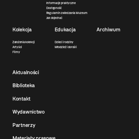
Informacje praktyczne
Dostępność
Regulamin zwiedzania Muzeum
Jak dojechać
Kolekcja
Edukacja
Archiwum
Założenia kolekcji
Dzieci i rodziny
Artyści
Młodzież i dorośli
Filmy
Aktualności
Biblioteka
Kontakt
Wydawnictwo
Partnerzy
Materiały prasowe