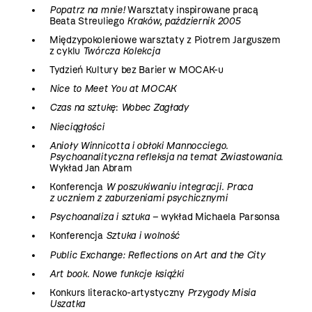
Popatrz na mnie!
Warsztaty inspirowane pracą
Beata Streuliego
Kraków, październik 2005
Międzypokoleniowe warsztaty z Piotrem Jarguszem
z cyklu
Twórcza Kolekcja
Tydzień Kultury bez Barier w MOCAK-u
Nice to Meet You at MOCAK
Czas na sztukę
:
Wobec Zagłady
Nieciągłości
Anioły Winnicotta i obłoki Mannocciego.
Psychoanalityczna refleksja na temat Zwiastowania
.
Wykład Jan Abram
Konferencja
W poszukiwaniu integracji. Praca
z uczniem z zaburzeniami psychicznymi
Psychoanaliza i sztuka
– wykład Michaela Parsonsa
Konferencja
Sztuka i wolność
Public Exchange: Reflections on Art and the City
Art book. Nowe funkcje książki
Konkurs literacko-artystyczny
Przygody Misia
Uszatka