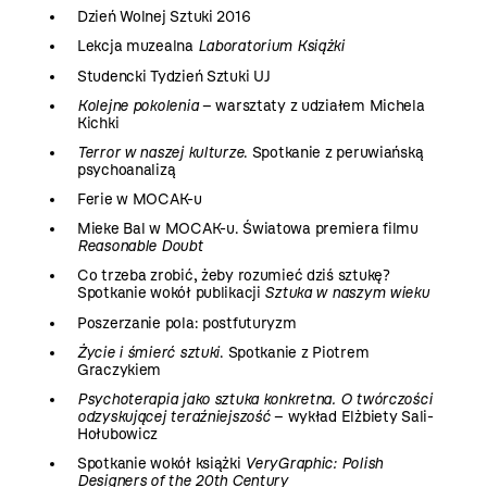
Dzień Wolnej Sztuki 2016
Lekcja muzealna
Laboratorium Książki
Studencki Tydzień Sztuki UJ
Kolejne pokolenia
– warsztaty z udziałem Michela
Kichki
Terror w naszej kulturze
. Spotkanie z peruwiańską
psychoanalizą
Ferie w MOCAK-u
Mieke Bal w MOCAK-u. Światowa premiera filmu
Reasonable Doubt
Co trzeba zrobić, żeby rozumieć dziś sztukę?
Spotkanie wokół publikacji
Sztuka w naszym wieku
Poszerzanie pola: postfuturyzm
Życie i śmierć sztuki
. Spotkanie z Piotrem
Graczykiem
Psychoterapia jako sztuka konkretna. O twórczości
odzyskującej teraźniejszość
– wykład Elżbiety Sali-
Hołubowicz
Spotkanie wokół książki
VeryGraphic: Polish
Designers of the 20th Century