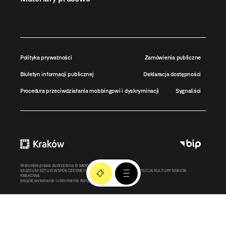
Polityka prywatności
Zamówienia publiczne
Biuletyn informacji publicznej
Deklaracja dostępności
Procedura przeciwdziałania mobbingowi i dyskryminacji
Sygnaliści
Wszystkie prawa zastrzeżone ©
MOCAK
2011-2026
MUZEUM SZTUKI WSPÓŁCZESNEJ W KRAKOWIE MOCAK – INSTYTUCJA KULTURY MIASTA
KRAKOWA
projekt, wykonanie i utrzymanie:
Bonjour.pl