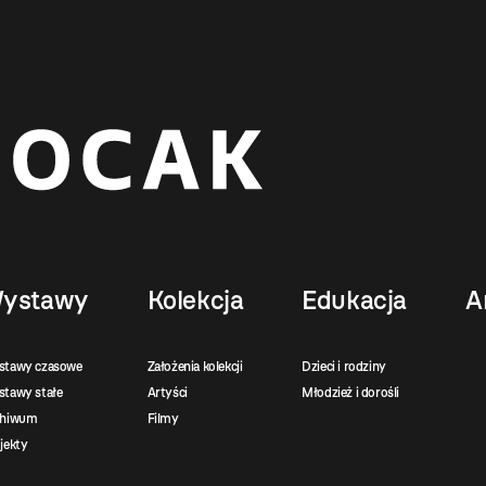
ystawy
Kolekcja
Edukacja
A
stawy czasowe
Założenia kolekcji
Dzieci i rodziny
tawy stałe
Artyści
Młodzież i dorośli
chiwum
Filmy
jekty