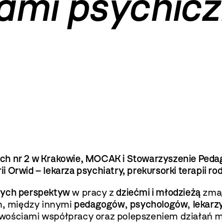
iami psychic
ch nr 2 w Krakowie, MOCAK i Stowarzyszenie Pedag
Orwid – lekarza psychiatry, prekursorki terapii rod
nych perspektyw
w pracy z
dziećmi i młodzieżą
zmag
in, między innymi
pedagogów
,
psychologów
,
lekarz
żliwościami współpracy oraz polepszeniem działań