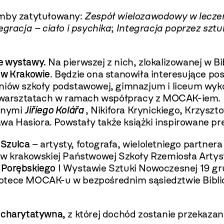
omby zatytułowany:
Zespół wielozawodowy w leczen
egracja – ciało i psychika
;
Integracja poprzez sztu
e wystawy.
Na pierwszej z nich, zlokalizowanej w
 w Krakowie
. Będzie ona stanowiła interesujące po
zniów szkoły podstawowej, gimnazjum i liceum wy
warsztatach w ramach współpracy z MOCAK-iem. 
innymi
Jiříego Kolářa
, Nikifora Krynickiego, Krzysz
wa Hasiora. Powstały także książki inspirowane 
 Szulca
– artysty, fotografa, wieloletniego partnera
rakowskiej Państwowej Szkoły Rzemiosła Artystyc
 Porębskiego
I Wystawie Sztuki Nowoczesnej 19 gr
iotece MOCAK-u w bezpośrednim sąsiedztwie Bibli
 charytatywna
,
z której dochód zostanie przekazan