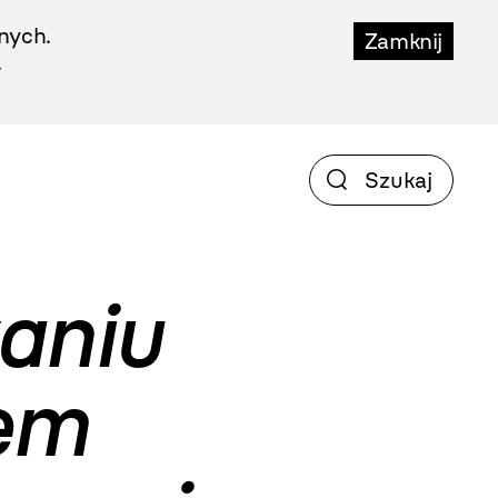
nych.
Zamknij
.
aniu
iem