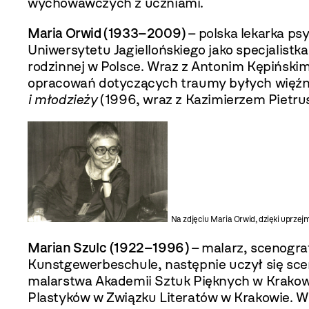
wychowawczych z uczniami.
Maria Orwid (1933–2009)
–
polska lekarka ps
Uniwersytetu Jagiellońskiego jako specjalistka
rodzinnej w Polsce. Wraz z Antonim Kępińskim
opracowań dotyczących traumy byłych więźni
i młodzieży
(1996, wraz z Kazimierzem Pietr
Na zdjęciu Maria Orwid, dzięki uprze
Marian Szulc
(1922–1996)
–
malarz, scenograf
Kunstgewerbeschule, następnie uczył się sce
malarstwa Akademii Sztuk Pięknych w Krakowi
Plastyków w Związku Literatów w Krakowie. W