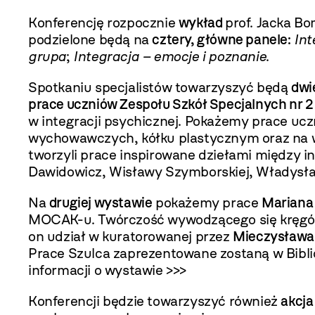
Konferencję rozpocznie
wykład
prof. Jacka B
podzielone będą na
cztery, główne panele:
Int
grupa
;
Integracja – emocje i poznanie
.
Spotkaniu specjalistów towarzyszyć będą
dwi
prace uczniów Zespołu Szkół Specjalnych nr 2
w integracji psychicznej. Pokażemy prace uc
wychowawczych, kółku plastycznym oraz na 
tworzyli prace inspirowane dziełami między 
Dawidowicz, Wisławy Szymborskiej, Władysła
Na
drugiej wystawie
pokażemy prace
Mariana
MOCAK-u. Twórczość wywodzącego się kręgów k
on udział w kuratorowanej przez
Mieczysława
Prace Szulca zaprezentowane zostaną w Bibl
informacji o wystawie >>>
Konferencji będzie towarzyszyć również
akcja