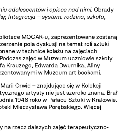
iu adolescentów i opiece nad nimi.
Obrady
kę
;
Integracja – system: rodzina, szkoła,
 Bibliotece MOCAK-u, zaprezentowane zostaną
szerzenie pola dyskusji na temat
roli sztuki
konane w technice
kolażu
na zajęciach
Podczas zajęć w Muzeum uczniowie szkoły
tofa Krauzego, Edwarda Dwurnika, Aliny
prezentowanymi w Muzeum art bookami.
 Marii Orwid – znajdujące się w Kolekcji
znego artysty nie jest szeroko znana. Brał
udnia 1948 roku w Pałacu Sztuki w Krakowie.
oteki Mieczysława Porębskiego.
Więcej
y na rzecz dalszych zajęć terapeutyczno-