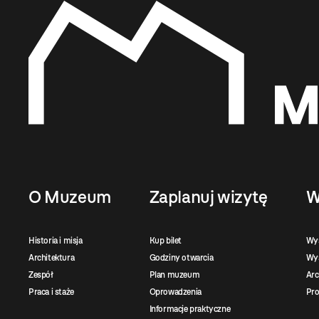
O Muzeum
Zaplanuj wizytę
W
Historia i misja
Kup bilet
Wy
Architektura
Godziny otwarcia
Wys
Zespół
Plan muzeum
Ar
Praca i staże
Oprowadzenia
Pro
Informacje praktyczne