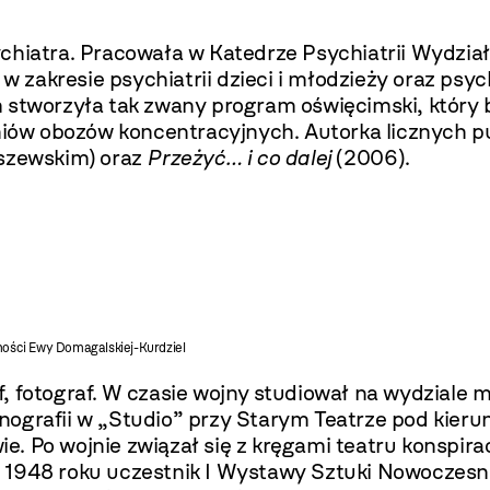
ychiatra. Pracowała w Katedrze Psychiatrii Wydzi
 w zakresie psychiatrii dzieci i młodzieży oraz psy
 stworzyła tak zwany program oświęcimski, który 
ów obozów koncentracyjnych. Autorka licznych pub
uszewskim) oraz
Przeżyć… i co dalej
(2006).
jmości Ewy Domagalskiej-Kurdziel
, fotograf.
W czasie wojny
studiował na wydziale m
nografii w „Studio” przy Starym Teatrze pod kieru
e. Po wojnie związał się z kręgami teatru konspi
 1948 roku uczestnik I Wystawy Sztuki Nowoczesne