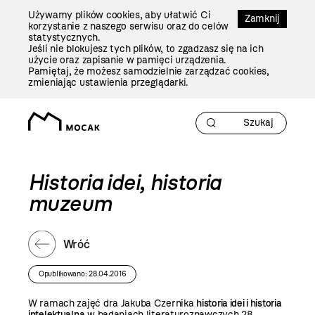
Przejdź
Używamy plików cookies, aby ułatwić Ci
Do
Zamknij
korzystanie z naszego serwisu oraz do celów
Treści
statystycznych.
Jeśli nie blokujesz tych plików, to zgadzasz się na ich
użycie oraz zapisanie w pamięci urządzenia.
Pamiętaj, że możesz samodzielnie zarządzać cookies,
zmieniając ustawienia przeglądarki.
Historia idei, historia
muzeum
Wróć
Opublikowano: 28.04.2016
W ramach zajęć dra Jakuba Czernika
historia idei i historia
intelektualna
w badaniach literaturoznawczych 28