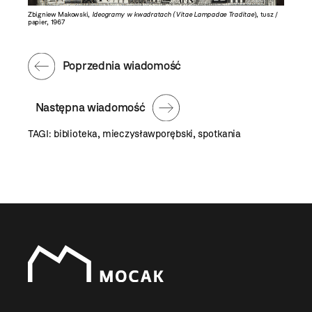
Zbigniew Makowski,
Ideogramy w kwadratach (Vitae Lampadae Traditae
), tusz /
papier, 1967
Poprzednia wiadomość
Następna wiadomość
TAGI:
biblioteka
,
mieczysławporębski
,
spotkania