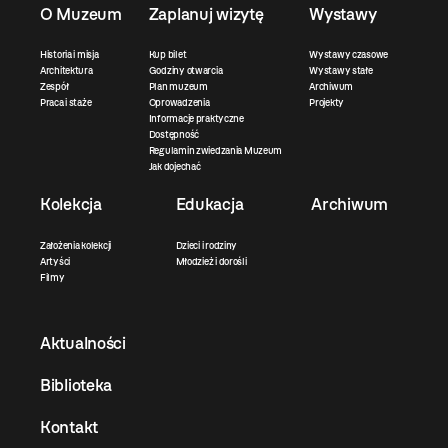
O Muzeum
Zaplanuj wizytę
Wystawy
Historia i misja
Kup bilet
Wystawy czasowe
Architektura
Godziny otwarcia
Wystawy stałe
Zespół
Plan muzeum
Archiwum
Praca i staże
Oprowadzenia
Projekty
Informacje praktyczne
Dostępność
Regulamin zwiedzania Muzeum
Jak dojechać
Kolekcja
Edukacja
Archiwum
Założenia kolekcji
Dzieci i rodziny
Artyści
Młodzież i dorośli
Filmy
Aktualności
Biblioteka
Kontakt