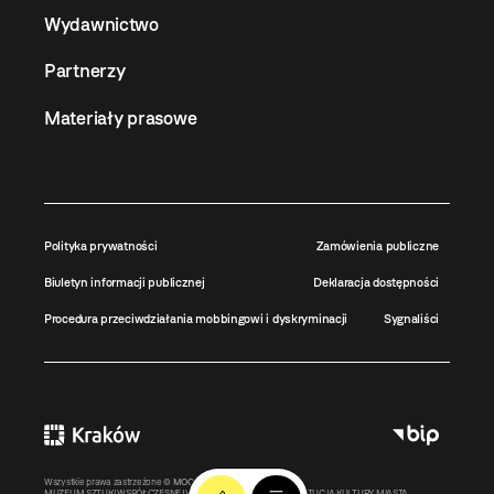
Wydawnictwo
Partnerzy
Materiały prasowe
Polityka prywatności
Zamówienia publiczne
Biuletyn informacji publicznej
Deklaracja dostępności
Procedura przeciwdziałania mobbingowi i dyskryminacji
Sygnaliści
Wszystkie prawa zastrzeżone ©
MOCAK
2011-2026
MUZEUM SZTUKI WSPÓŁCZESNEJ W KRAKOWIE MOCAK – INSTYTUCJA KULTURY MIASTA