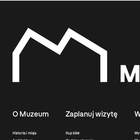
O Muzeum
Zaplanuj wizytę
W
Historia i misja
Kup bilet
Wy