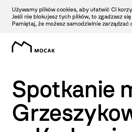
Przejdź
Używamy plików cookies, aby ułatwić Ci korzy
Do
Jeśli nie blokujesz tych plików, to zgadzasz si
Treści
Pamiętaj, że możesz samodzielnie zarządzać c
Spotkanie m
Grzeszykows