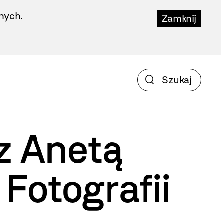
nych.
Zamknij
.
z Anetą
Fotografii