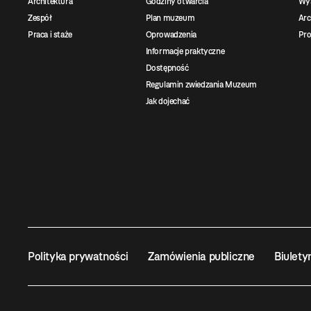
Architektura
Godziny otwarcia
Wys
Zespół
Plan muzeum
Ar
Praca i staże
Oprowadzenia
Pro
Informacje praktyczne
Dostępność
Regulamin zwiedzania Muzeum
Jak dojechać
Polityka prywatności
Zamówienia publiczne
Biulety