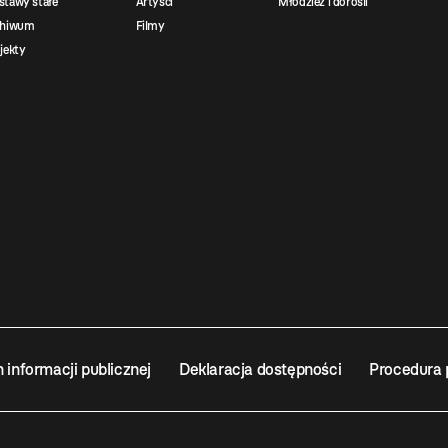
tawy stałe
Artyści
Młodzież i dorośli
chiwum
Filmy
jekty
n informacji publicznej
Deklaracja dostępności
Procedura 